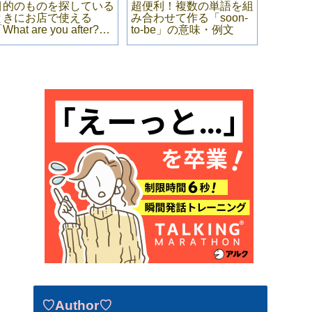
目的のものを探している
超便利！複数の単語を組
【海外在
ときにお店で使える
み合わせて作る「soon-
る】参
What are you after?」
to-be」の意味・例文
的！？
の意味・例文
いおす
強法】
♡Author♡