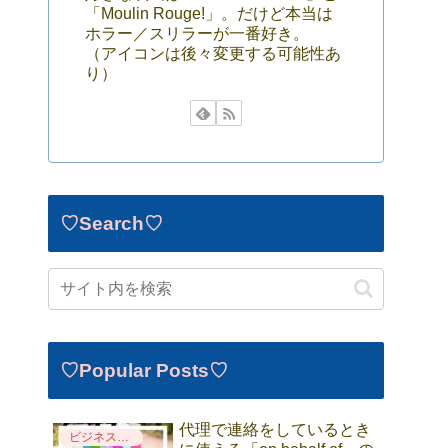
「Moulin Rouge!」。だけど本当は
ホラー／スリラーが一番好き。
（アイコンは後々変更する可能性あ
り）
♡Search♡
♡Popular Posts♡
代理で連絡をしているとき
ビジネス英語