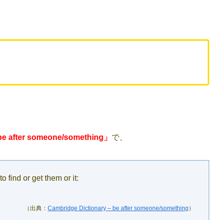
e after someone/something」
で、
 find or get them or it:
（出典：
Cambridge Dictionary – be after someone/something
）