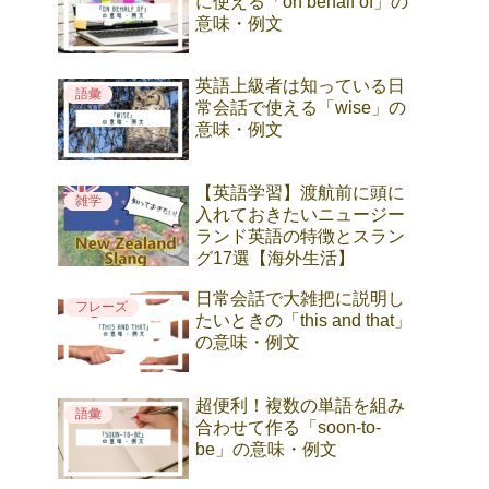
に使える「on behalf of」の
意味・例文
英語上級者は知っている日
語彙
常会話で使える「wise」の
意味・例文
【英語学習】渡航前に頭に
雑学
入れておきたいニュージー
ランド英語の特徴とスラン
グ17選【海外生活】
日常会話で大雑把に説明し
フレーズ
たいときの「this and that」
の意味・例文
超便利！複数の単語を組み
語彙
合わせて作る「soon-to-
be」の意味・例文