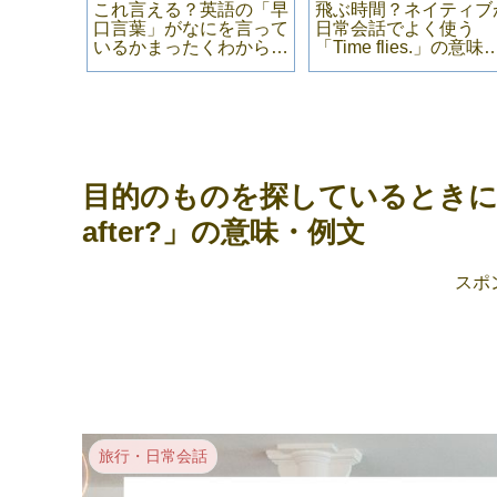
me」の違
これ言える？英語の「早
飛ぶ時間？ネイティブ
「来る」
口言葉」がなにを言って
日常会話でよく使う
している
いるかまったくわからな
「Time flies.」の意味
日常会
かった件【舌のツイスタ
例文
ーゲーム】
目的のものを探しているときにお店で
after?」の意味・例文
スポ
旅行・日常会話