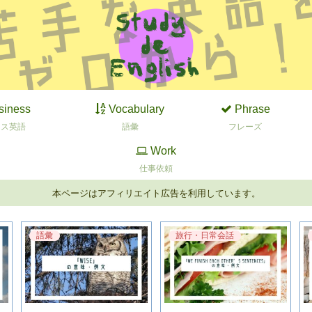
siness
Vocabulary
Phrase
ネス英語
語彙
フレーズ
Work
仕事依頼
本ページはアフィリエイト広告を利用しています。
語彙
旅行・日常会話