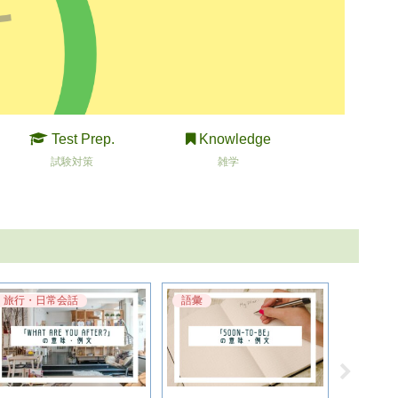
Test Prep.
Knowledge
試験対策
雑学
旅行・日常会話
語彙
試験攻