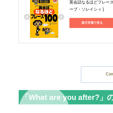
英会話なるほどフレーズ1
ーブ・ソレイシィ ]
楽天市場で見る
Con
「What are you after?