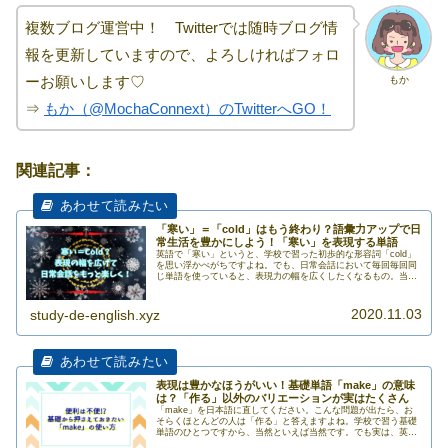
複数ブログ運営中！ Twitterでは随時ブログ情
報を更新していますので、よろしければフォロ
ーお願いします♡
もか
⇒
もか（@MochaConnext）のTwitterへGO！
関連記事：
「寒い」＝「cold」はもう終わり？語彙力アップで日
常生活を豊かにしよう！「寒い」を表現する単語
英語で「寒い」というと、学校で習った初歩的な形容詞「cold」
を思い浮かべがちですよね。でも、日常会話において毎回毎回同
じ単語を使っていると、表現力の幅を広くしたくなるもの。当記
事では、「cold」以外の英単語を用いて寒いさを表現する方法を
>>>
2020.11.03
study-de-english.xyz
表現は豊かなほうがいい！基礎単語「make」の意味
は？「作る」以外のバリエーションが実はたくさん
「make」を日本語に直してください。こんな問題が出たら、お
そらくほとんどの人は「作る」と答えますよね。学校で習う基礎
単語のひとつですから、当然といえば当然です。でも実は、英語
というのは奥が深いもので、簡単な単語になればなるほど、意外