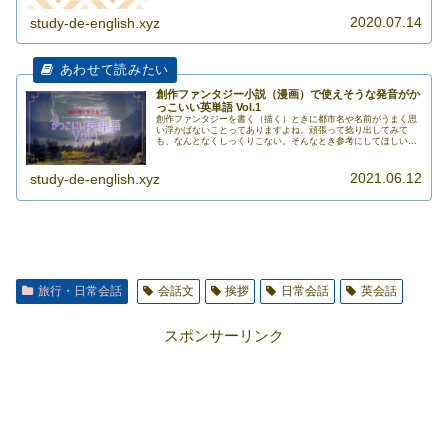
といろ>>>
2020.07.14
study-de-english.xyz
創作ファンタジー小説（漫画）で使えそうな発音がか
っこいい英単語 Vol.1
創作ファンタジーを書く（描く）ときに都市名や名前がうまく思
い浮かばないことってありますよね。頑張って捻り出してみて
も、なんとなくしっくりこない。そんなとき参考にしてほしい
「格好良い」英単語を集めてみました。ちなみにあくまでも「発
音」が格好良>>>
2021.06.12
study-de-english.xyz
旅行・日常会話
会話文
挨拶
日常会話
英会話
スポンサーリンク