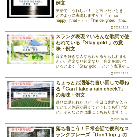
例文
英語で「うれしい！」と言いたいとき、
どのように表現しますか？「I'm so
happy（that～）」「I'm delighted（that
～）」なんかは、英語学習者なら真っ先
2022.12.19
に思い付きそうな言い回しですよね。で
も、大きな喜びを伝えたいとき>>>
スラング表現？いろんな歌詞で使
旅行・日常会話
われている「Stay gold.」の意
味・例文
音楽を好きな人ならわかるかもしれませ
んが、洋楽なり邦楽なり、音楽を聴いて
いるとよく「Stay gold.」という表現が出
てきませんか？この「Stay gold.」は一般
2023.11.13
的に「いつまでも輝き続けろ」という意
味で使われる表現です。ただし、楽曲ご
ちょっとお洒落な言い回しで尋ね
旅行・日常会話
>>>
る「Can I take a rain check?」
の意味・例文
遊びに誘われたけど、今日は先約が入っ
ていて／体調が悪くてどうしても行けな
い。そんなときは誰にでもありますよ
ね。今日は駄目でもまた次の機会がある
2023.09.02
なら……という場合、英語でなんと言う
でしょうか。いろんな言い回しがあるの
落ち着こう！日常会話で便利なス
旅行・日常会話
は事実ですが、今回紹介する>>>
ラングフレーズ「Don’t trip.」の