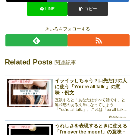
LINE
コピー
きいろをフォローする
Related Posts
関連記事
イライラしちゃう？口先だけの人
旅行・日常会話
に使う「You’re all talk.」の意
味・例文
直訳すると「あなたはすべて話です」と
違和感のある文章になってしまう
「You're all talk.」。これは「be all talk」
というイディオムを使った言い回しです
2022.12.19
が、意外とよく日常会話に登場します。
ただし、相手によっては失礼になる>>>
うれしさを表現するときに使える
旅行・日常会話
「I’m over the moon!」の意味・