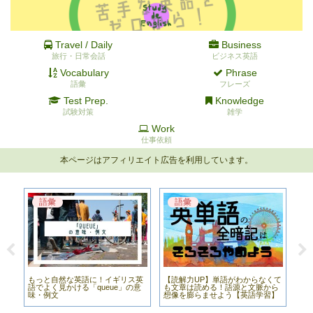
Travel / Daily
Business
旅行・日常会話
ビジネス英語
Vocabulary
Phrase
語彙
フレーズ
Test Prep.
Knowledge
試験対策
雑学
Work
仕事依頼
本ページはアフィリエイト広告を利用しています。
語彙
語彙
話
もっと自然な英語に！イギリス英
【読解力UP】単語がわからなくて
時
意味・
語でよく見かける「queue」の意
も文章は読める！語源と文脈から
待
味・例文
想像を膨らませよう【英語学習】
ど
い