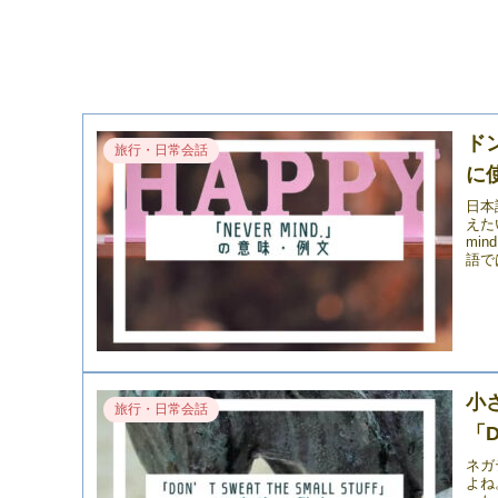
ド
旅行・日常会話
に使
日本
えた
mi
語で
小
旅行・日常会話
「D
ネガ
よね