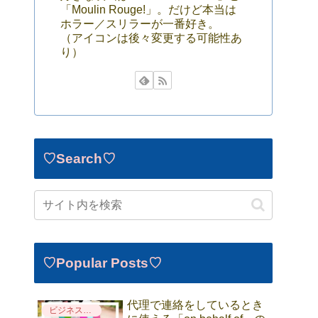
「Moulin Rouge!」。だけど本当は
ホラー／スリラーが一番好き。
（アイコンは後々変更する可能性あ
り）
♡Search♡
♡Popular Posts♡
代理で連絡をしているとき
ビジネス英語