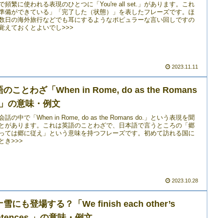
で頻繁に使われる表現のひとつに「You're all set.」があります。これ
準備ができている」「完了した（状態）」を表したフレーズです。ほ
数日の海外旅行などでも耳にするようなポピュラーな言い回しですの
覚えておくとよいでし>>>
2023.11.11
のことわざ「When in Rome, do as the Romans
o.」の意味・例文
話の中で「When in Rome, do as the Romans do.」という表現を聞
とがあります。これは英語のことわざで、日本語で言うところの「郷
っては郷に従え」という意味を持つフレーズです。初めて訪れる国に
とき>>>
2023.10.28
雪にも登場する？「We finish each other’s
ntences.」の意味・例文