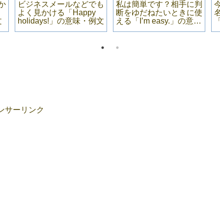
か
ビジネスメールなどでも
私は簡単です？相手に判
よく見かける「Happy
断をゆだねたいときに使
文
holidays!」の意味・例文
える「I’m easy.」の意
味・例文
ンサーリンク