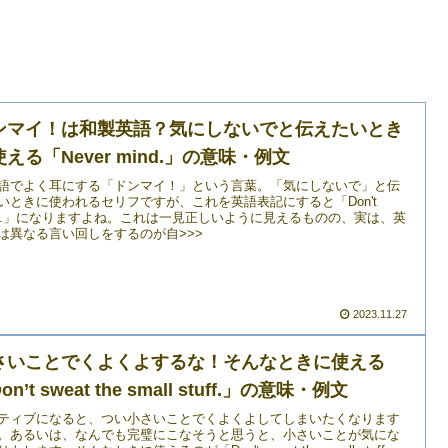
ンマイ！は和製英語？気にしないでと伝えたいとき
える「Never mind.」の意味・例文
語でよく耳にする「ドンマイ！」という言葉。「気にしないで」と伝
いときに使われるセリフですが、これを英語表記にすると「Don't
nd.」になりますよね。これは一見正しいように見えるものの、実は、英
は異なる言い回しをするのが自>>>
2023.11.27
さいことでくよくよするな！そんなときに使える
on’t sweat the small stuff.」の意味・例文
ティブになると、つい小さいことでくよくよしてしまいたくなります
。あるいは、なんでも完璧にこなそうと思うと、小さいことが気にな