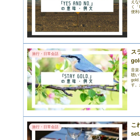
えな
く「
便利
ス
旅行・日常会話
go
音楽
聴い
go
す。
こ
旅行・日常会話
se