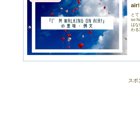
ai
とて
so
はな
わる
スポ