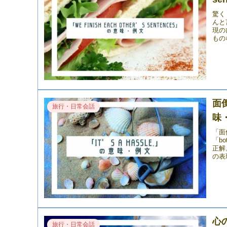
驚く
んと
現のひ
もの
面倒
旅行・日常会話
味
「面
「b
正解
の表
心の
旅行・日常会話