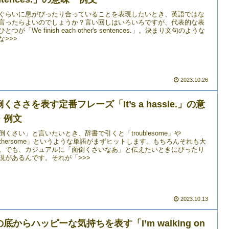
ぐらいに息がぴったり合っていることを表現したいとき、英語ではな
言ったらよいのでしょうか？言い回しはいろいろですが、代表的な表
とつが「We finish each other's sentences.」。決まり文句のような
な>>>
2023.10.26
くささを表す定番フレーズ「It’s a hassle.」の意
・例文
倒くさい」と言いたいとき、辞書で引くと「troublesome」や
othersome」というような単語がまずヒットします。もちろんそれも大
。でも、カジュアルに「面倒くさいなあ」と伝えたいときにぴったり
現があるんです。それが「>>>
2023.10.13
底からハッピーな気持ちを表す「I’m walking on