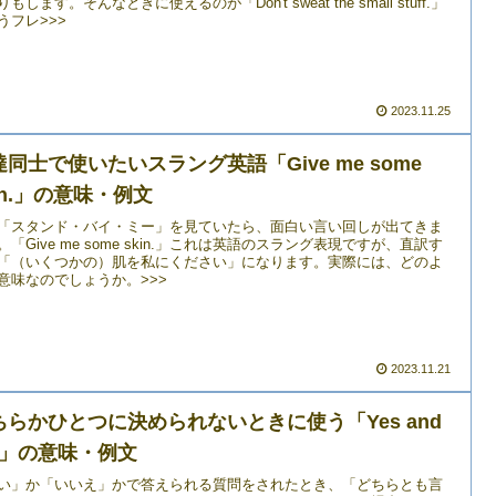
もします。そんなときに使えるのが「Don't sweat the small stuff.」
うフレ>>>
2023.11.25
達同士で使いたいスラング英語「Give me some
in.」の意味・例文
「スタンド・バイ・ミー」を見ていたら、面白い言い回しが出てきま
。「Give me some skin.」これは英語のスラング表現ですが、直訳す
「（いくつかの）肌を私にください」になります。実際には、どのよ
意味なのでしょうか。>>>
2023.11.21
ちらかひとつに決められないときに使う「Yes and
o.」の意味・例文
い」か「いいえ」かで答えられる質問をされたとき、「どちらとも言