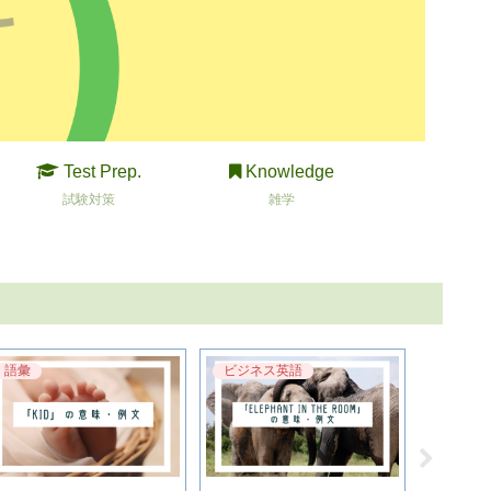
Test Prep.
Knowledge
試験対策
雑学
語彙
ビジネス英語
旅行・