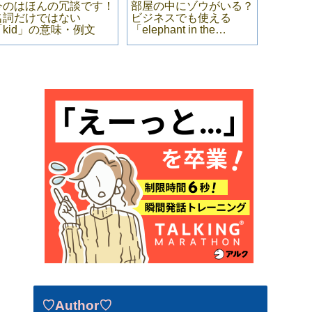
今のはほんの冗談です！
部屋の中にゾウがいる？
小さい
名詞だけではない
ビジネスでも使える
るな！
「kid」の意味・例文
「elephant in the
る「Don’t
room」の意味・例文
small 
文
♡Author♡