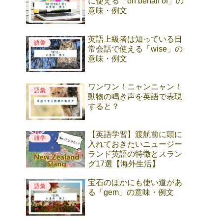
に使える「on behalf of」の
意味・例文
英語上級者は知っている日
語彙
常会話で使える「wise」の
意味・例文
ワンワン！ニャンニャン！
語彙
動物の鳴き声を英語で表現
すると？
【英語学習】渡航前に頭に
雑学
入れておきたいニュージー
ランド英語の特徴とスラン
グ17選【海外生活】
宝石のほかにも使い道があ
語彙
る「gem」の意味・例文