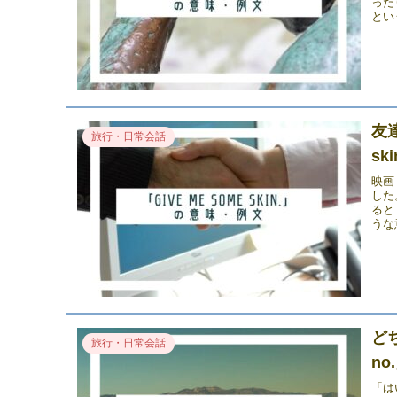
ったり
とい
友
旅行・日常会話
sk
映画
した
ると
うな
ど
旅行・日常会話
n
「は