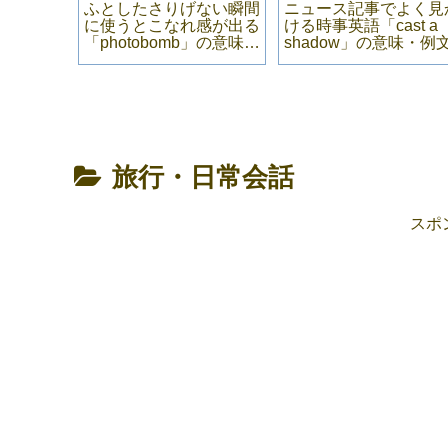
場違いな
ふとしたさりげない瞬間
ニュース記事でよく見
el out
に使うとこなれ感が出る
ける時事英語「cast a
の意味・例文
「photobomb」の意味・
shadow」の意味・例
例文
旅行・日常会話
スポ