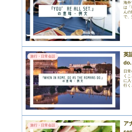
海外
は「
んの
で、
英語
旅行・日常会話
d
日常会
くこ
に入
行く
アナ
旅行・日常会話
se