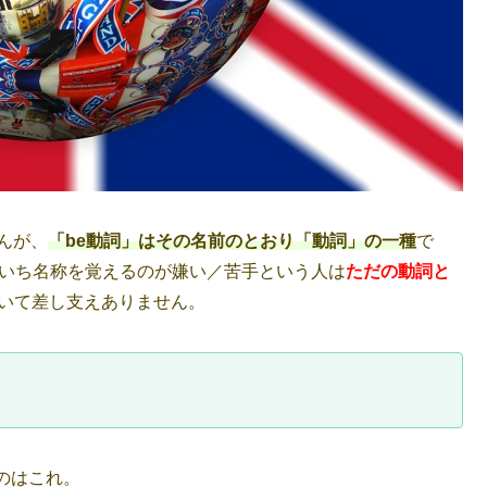
んが、
「be動詞」はその名前のとおり「動詞」の一種
で
ちいち名称を覚えるのが嫌い／苦手という人は
ただの動詞と
いて差し支えありません。
のはこれ。