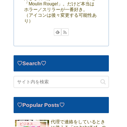
「Moulin Rouge!」。だけど本当は
ホラー／スリラーが一番好き。
（アイコンは後々変更する可能性あ
り）
♡Search♡
♡Popular Posts♡
代理で連絡をしているとき
ビジネス英語