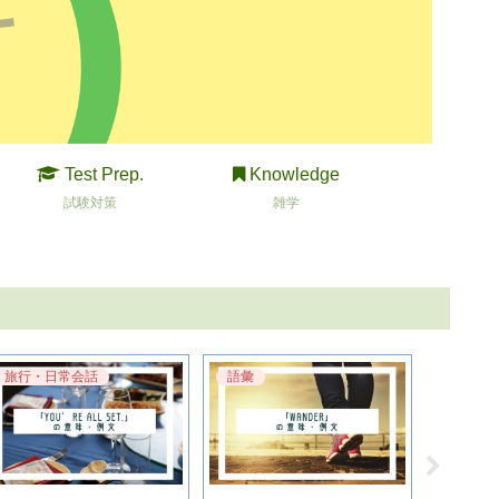
Test Prep.
Knowledge
試験対策
雑学
旅行・日常会話
語彙
旅行・