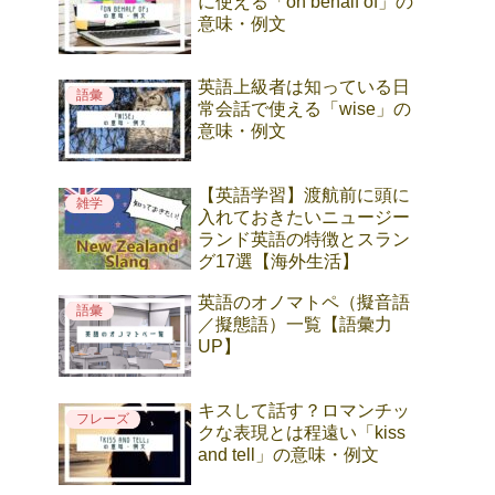
に使える「on behalf of」の
意味・例文
英語上級者は知っている日
語彙
常会話で使える「wise」の
意味・例文
【英語学習】渡航前に頭に
雑学
入れておきたいニュージー
ランド英語の特徴とスラン
グ17選【海外生活】
英語のオノマトペ（擬音語
語彙
／擬態語）一覧【語彙力
UP】
キスして話す？ロマンチッ
フレーズ
クな表現とは程遠い「kiss
and tell」の意味・例文