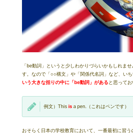
「be動詞」というと少しわかりづらいかもしれませ
す。なので「○○構文」や「関係代名詞」など、い
いう大きな括りの中に「be動詞」がある
と思ってお
例文）This
is
a pen.（これはペンです）
おそらく日本の学校教育において、一番最初に習う