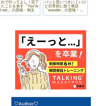
これで行ってよし！完了
パッと思いつきにくいけ
直訳の
したことを表す「You’re
ど日常的に使う単語
た日常
ll set.」の意味・例文
「wander」の意味・例
「What’
文
意味・
♡Author♡