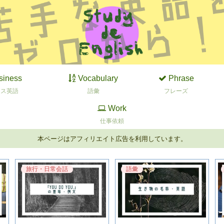
siness
Vocabulary
Phrase
ネス英語
語彙
フレーズ
Work
仕事依頼
本ページはアフィリエイト広告を利用しています。
旅行・日常会話
語彙