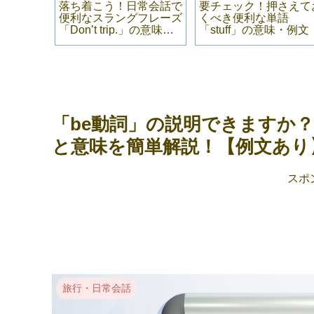
ペ（擬音
落ち着こう！日常会話で
要チェック！押さえて
覧【語彙
便利なスラングフレーズ
くべき便利な単語
「Don’t trip.」の意味・
「stuff」の意味・例文
例文
「be動詞」の説明できますか
と意味を簡単解説！【例文あり
スポ
旅行・日常会話