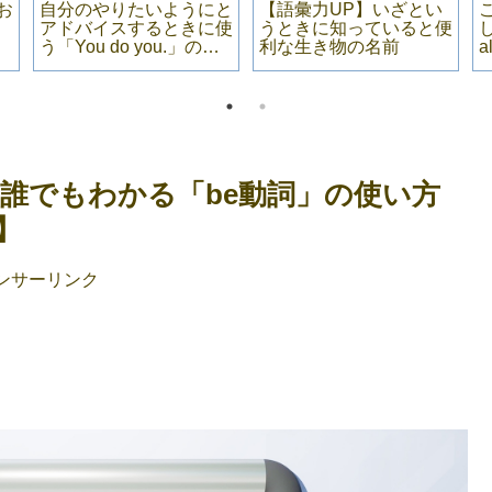
お
自分のやりたいようにと
【語彙力UP】いざとい
アドバイスするときに使
うときに知っていると便
う「You do you.」の意
利な生き物の名前
a
味・例文
？誰でもわかる「be動詞」の使い方
】
ンサーリンク