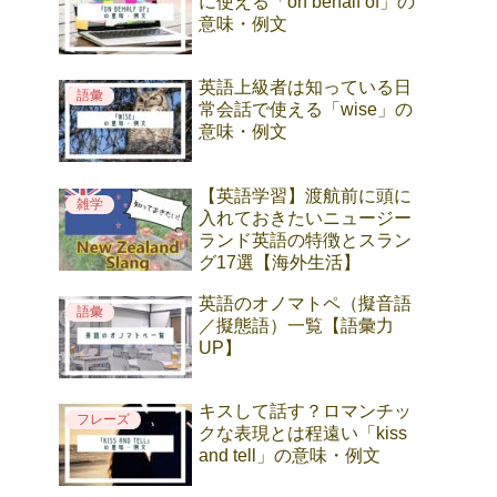
に使える「on behalf of」の
意味・例文
英語上級者は知っている日
語彙
常会話で使える「wise」の
意味・例文
【英語学習】渡航前に頭に
雑学
入れておきたいニュージー
ランド英語の特徴とスラン
グ17選【海外生活】
英語のオノマトペ（擬音語
語彙
／擬態語）一覧【語彙力
UP】
キスして話す？ロマンチッ
フレーズ
クな表現とは程遠い「kiss
and tell」の意味・例文