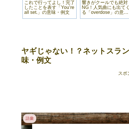
いるだけ
これで行ってよし！完了
響きがクールでも絶対
st
したことを表す「You’re
NG！人気曲にも出て
今すぐ使い
all set.」の意味・例文
る「overdose」の意
se」の
味・例文
会話】
ヤギじゃない！？ネットスラン
味・例文
スポ
語彙