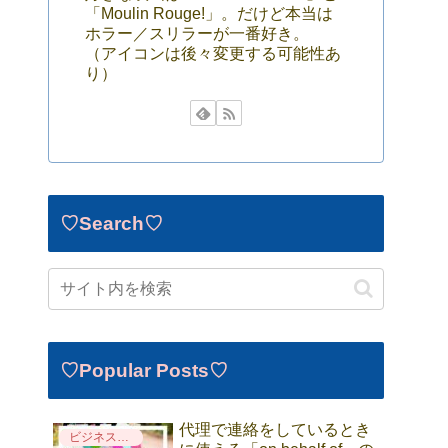
「Moulin Rouge!」。だけど本当は
ホラー／スリラーが一番好き。
（アイコンは後々変更する可能性あ
り）
♡Search♡
♡Popular Posts♡
代理で連絡をしているとき
ビジネス英語