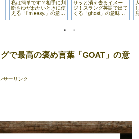
私は簡単です？相手に判
サッと消え去るイメー
く
断をゆだねたいときに使
ジ！スラング英語で出て
える「I’m easy.」の意
くる「ghost」の意味・
味・例文
例文
グで最高の褒め言葉「GOAT」の意
ンサーリンク