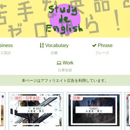
siness
Vocabulary
Phrase
ネス英語
語彙
フレーズ
Work
仕事依頼
本ページはアフィリエイト広告を利用しています。
旅行・日常会話
語彙