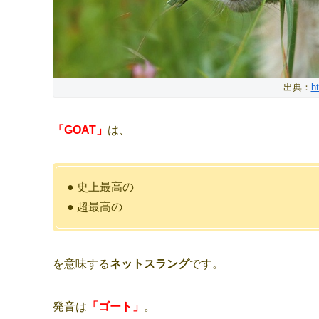
出典：
h
「GOAT」
は、
● 史上最高の
● 超最高の
を意味する
ネットスラング
です。
発音は
「ゴート」
。