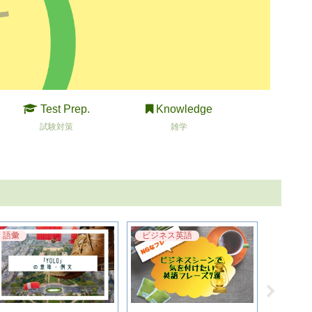
Test Prep.
Knowledge
試験対策
雑学
語彙
ビジネス英語
語彙