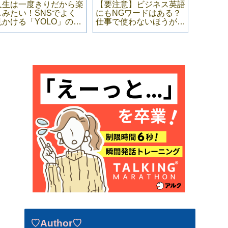
人生は一度きりだから楽
【要注意】ビジネス英語
便利な
しみたい！SNSでよく
にもNGワードはある？
いいの
見かける「YOLO」の意
仕事で使わないほうがい
「bin
味・例文
いフレーズ7選！例文と
意味も
♡Author♡