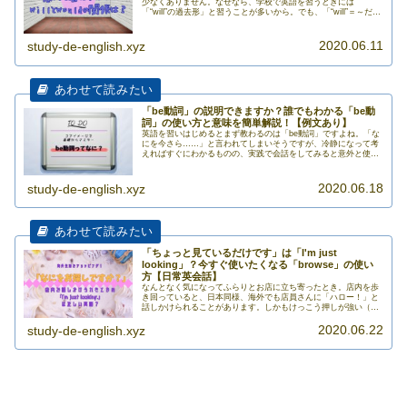
少なくありません。なぜなら、学校で英語を習うときには
「“will”の過去形」と習うことが多いから。でも、「“will”＝～だろ
う（未来）」と教えられますよね。そうすると当然、モカ>>>
2020.06.11
study-de-english.xyz
「be動詞」の説明できますか？誰でもわかる「be動
詞」の使い方と意味を簡単解説！【例文あり】
英語を習いはじめるとまず教わるのは「be動詞」ですよね。「な
にを今さら……」と言われてしまいそうですが、冷静になって考
えればすぐにわかるものの、実践で会話をしてみると意外と使い
こなせていない人が目に付きます。本記事では、英語学習の最初
の段階>>>
2020.06.18
study-de-english.xyz
「ちょっと見ているだけです」は「I'm just
looking」？今すぐ使いたくなる「browse」の使い
方【日常英会話】
なんとなく気になってふらりとお店に立ち寄ったとき。店内を歩
き回っていると、日本同様、海外でも店員さんに「ハロー！」と
話しかけられることがあります。しかもけっこう押しが強い（人
もいる）。最初から目的の物があればいいけれど、ただぶらぶら
2020.06.22
したいだ>>>
study-de-english.xyz