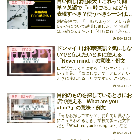
言い回しは無限大！これって簡
旅行・日常会話
単？英語で「○○時ごろ」はどう
表現すべき？使うべきシーンは覚
えておこう
別の記事で、「○○時ちょうど」という言
いかたについて説明しました。>>>時間
は正確に伝えたい！「何時に待ち合わせ
る？」「○○時ちょうど」――英語でなん
2020.12.03
て言ったらいい？このとおり、時間にま
つわる実用的な表現って、シンプルであ
ドンマイ！は和製英語？気にしな
旅行・日常会話
りながら意外と知ら>>>
いでと伝えたいときに使える
「Never mind.」の意味・例文
日本語でよく耳にする「ドンマイ！」と
いう言葉。「気にしないで」と伝えたい
ときに使われるセリフですが、これを英
語表記にすると「Don't mind.」になりま
2023.11.27
すよね。これは一見正しいように見える
ものの、実は、英語では異なる言い回し
目的のものを探しているときにお
旅行・日常会話
をするのが自>>>
店で使える「What are you
after?」の意味・例文
「何をお探しですか？」お店で店員さん
にこう言われるとき、学校で習った文章
だと「What are you looking for?」などが
思い浮かべられると思います。でも、実
2023.09.04
は、ネイティブがもっとよく使うフレー