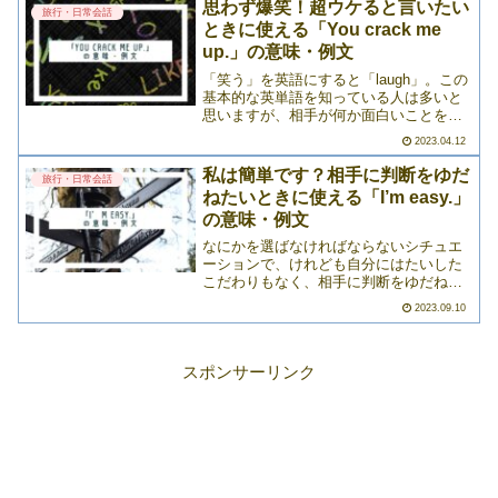
ズがあるんです。今回は、さまざま>>>
思わず爆笑！超ウケると言いたい
旅行・日常会話
ときに使える「You crack me
up.」の意味・例文
「笑う」を英語にすると「laugh」。この
基本的な英単語を知っている人は多いと
思いますが、相手が何か面白いことをし
たり言ったりして「超ウケる！」「爆
2023.04.12
笑！」と伝えたいときは、なんと表現す
ればよいのでしょうか？正解は「You
私は簡単です？相手に判断をゆだ
旅行・日常会話
crack me >>>
ねたいときに使える「I’m easy.」
の意味・例文
なにかを選ばなければならないシチュエ
ーションで、けれども自分にはたいした
こだわりもなく、相手に判断をゆだねた
いときってありますよね。例えば「今な
2023.09.10
にを食べたい？」と聞かれたとき。自分
としてはなんでもいい（＝なんでも満足
する）と回答したいなら「>>>
スポンサーリンク