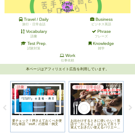
Travel / Daily
Business
旅行・日常会話
ビジネス英語
Vocabulary
Phrase
語彙
フレーズ
Test Prep.
Knowledge
試験対策
雑学
Work
仕事依頼
本ページはアフィリエイト広告を利用しています。
語彙
旅行・日常会話
た
要チェック！押さえておくべき便
お出かけするときに使いたい！英
ド
利な単語「stuff」の意味・例文
語で「おごるよ」はなんて言う？
い
よ
覚えておきたい使えるバリエーシ
「N
ョン