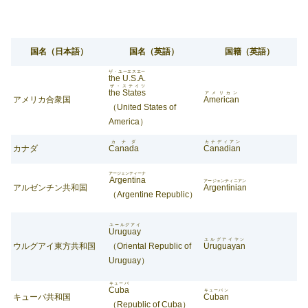
国名（日本語）
国名（英語）
国籍（英語）
ザ・ユーエスエー
the U.S.A.
ザ・ステイツ
the States
アメリカン
アメリカ合衆国
American
（United States of
America）
カナダ
カナディアン
カナダ
Canada
Canadian
アージェンティーナ
Argentina
アージェンティニアン
アルゼンチン共和国
Argentinian
（Argentine Republic）
ユールグアイ
Uruguay
ユルグアイヤン
ウルグアイ東方共和国
（Oriental Republic of
Uruguayan
Uruguay）
キューバ
Cuba
キューバン
キューバ共和国
Cuban
（Republic of Cuba）