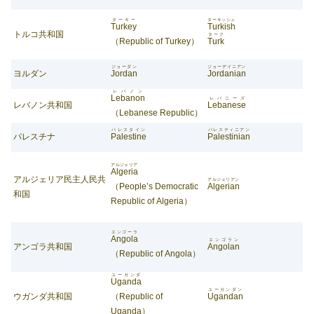
ターキー
ターキッシュ
Turkey
Turkish
トルコ共和国
ターク
（Republic of Turkey）
Turk
ジョーダン
ジョーデイニアン
ヨルダン
Jordan
Jordanian
レバノン
Lebanon
レバニーズ
レバノン共和国
Lebanese
（Lebanese Republic）
パレスタイン
パレスティニアン
パレスチナ
Palestine
Palestinian
アルジェリア
Algeria
アルジェリア民主人民共
アルジェリアン
（People’s Democratic
Algerian
和国
Republic of Algeria）
エンゴーラ
Angola
エンゴラン
アンゴラ共和国
Angolan
（Republic of Angola）
ユーガンダ
Uganda
ユーガンダン
ウガンダ共和国
（Republic of
Ugandan
Uganda）