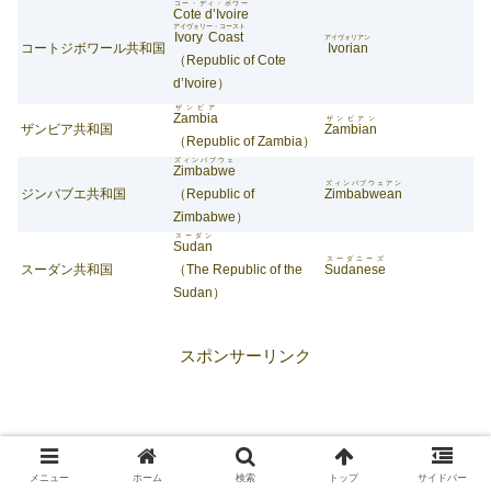
コー・ディ・ボワー
Cote d’Ivoire
アイヴォリー・コースト
Ivory Coast
アイヴォリアン
コートジボワール共和国
Ivorian
（Republic of Cote
d’Ivoire）
ザンビア
Zambia
ザンビアン
ザンビア共和国
Zambian
（Republic of Zambia）
ズィンバブウェ
Zimbabwe
ズィンバブウェアン
ジンバブエ共和国
（Republic of
Zimbabwean
Zimbabwe）
スーダン
Sudan
スーダニーズ
スーダン共和国
（The Republic of the
Sudanese
Sudan）
スポンサーリンク
メニュー
ホーム
検索
トップ
サイドバー