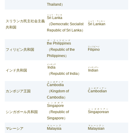
Thailand）
シュリ・ランカ
Sri
Lanka
スリランカ民主社会主義
シュリ・ランカン
（Democratic Socialist
Sri Lankan
共和国
Republic of Sri Lanka）
ザ・フィリピンズ
the Philippines
フィリピーノ
フィリピン共和国
（Republic of the
Filipino
Philippines）
インディア
India
インディアン
インド共和国
Indian
（Republic of India）
カンボディア
Cambodia
カンボディアン
カンボジア王国
（Kingdom of
Cambodian
Cambodia）
シンガポア
Singapore
シンガポリアン
シンガポール共和国
（Republic of
Singaporean
Singapore）
マレーシア
マレーシアン
マレーシア
Malaysia
Malaysian