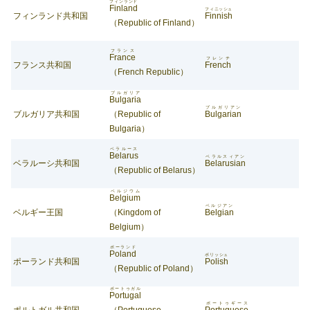
フィンランド
Finland
フィニッシュ
フィンランド共和国
Finnish
（Republic of Finland）
フランス
France
フレンチ
フランス共和国
French
（French Republic）
ブルガリア
Bulgaria
ブルガリアン
ブルガリア共和国
（Republic of
Bulgarian
Bulgaria）
ベラルース
Belarus
ベラルスィアン
ベラルーシ共和国
Belarusian
（Republic of Belarus）
ベルジウム
Belgium
ベルジアン
ベルギー王国
（Kingdom of
Belgian
Belgium）
ポーランド
Poland
ポリッシュ
ポーランド共和国
Polish
（Republic of Poland）
ポートゥガル
Portugal
ポートゥギース
ポルトガル共和国
（Portuguese
Portuguese