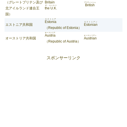
（グレートブリテン及び
Britain
ブリティッシュ
British
ザ・ユーケー
北アイルランド連合王
the U.K.
国）
エストニア
Estonia
エストニアン
エストニア共和国
Estonian
（Republic of Estonia）
オーストリア
Austria
オーストリアン
オーストリア共和国
Austrian
（Republic of Austria）
スポンサーリンク