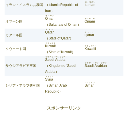
イレィニアン
イラン・イスラム共和国
（Islamic Republic of
Iranian
Iran）
オマーン
Oman
オマーニー
オマーン国
Omani
（Sultanate of Oman）
カター
Qatar
カターリ
カタール国
Qatari
（State of Qatar）
クウェイト
Kuwait
クウェイティ
クウェート国
Kuwaiti
（State of Kuwait）
サウディ・アレィビア
Saudi Arabia
サウディ・アレィビアン
サウジアラビア王国
（Kingdom of Saudi
Saudi Arabian
Arabia）
スィリア
Syria
スィリアン
シリア・アラブ共和国
（Syrian Arab
Syrian
Republic）
スポンサーリンク