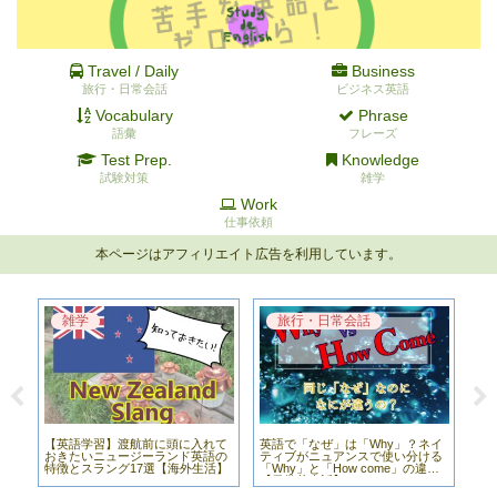
Travel / Daily
Business
旅行・日常会話
ビジネス英語
Vocabulary
Phrase
語彙
フレーズ
Test Prep.
Knowledge
試験対策
雑学
Work
仕事依頼
本ページはアフィリエイト広告を利用しています。
雑学
旅行・日常会話
英
【英語学習】渡航前に頭に入れて
英語で「なぜ」は「Why」？ネイ
あ
？
おきたいニュージーランド英語の
ティブがニュアンスで使い分ける
イ
シ
特徴とスラング17選【海外生活】
「Why」と「How come」の違い
【日常英会話】