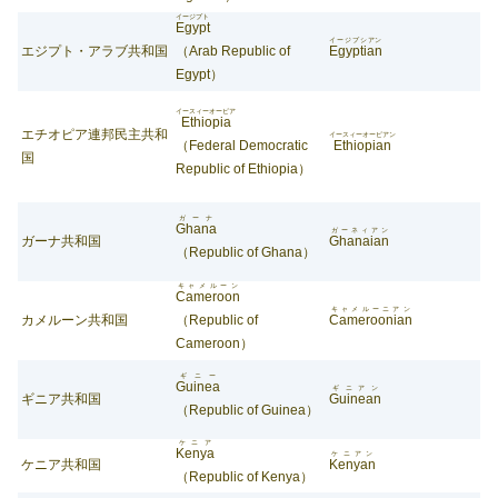
イージプト
Egypt
イージプシアン
エジプト・アラブ共和国
（Arab Republic of
Egyptian
Egypt）
イースィーオーピア
Ethiopia
エチオピア連邦民主共和
イースィーオーピアン
（Federal Democratic
Ethiopian
国
Republic of Ethiopia）
ガーナ
Ghana
ガーネィアン
ガーナ共和国
Ghanaian
（Republic of Ghana）
キャメルーン
Cameroon
キャメルーニアン
カメルーン共和国
（Republic of
Cameroonian
Cameroon）
ギニー
Guinea
ギニアン
ギニア共和国
Guinean
（Republic of Guinea）
ケニア
Kenya
ケニアン
ケニア共和国
Kenyan
（Republic of Kenya）