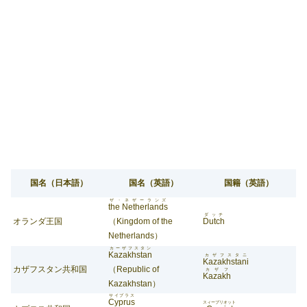
国名（日本語）
国名（英語）
国籍（英語）
ザ・ネザーランズ
the Netherlands
ダッチ
オランダ王国
（Kingdom of the
Dutch
Netherlands）
カーザフスタン
Kazakhstan
カザフスタニ
Kazakhstani
カザフスタン共和国
（Republic of
カザフ
Kazakh
Kazakhstan）
サイプラス
Cyprus
スィープリオット