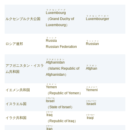
ラクセンブーグ
Luxembourg
ラクセンブーガー
ルクセンブルク大公国
（Grand Duchy of
Luxembourger
Luxembourg）
ラッシァ
Russia
ラッシァン
ロシア連邦
Russian
Russian Federation
アフガニスタン
Afghanistan
アフガニスタン・イスラ
アフガン
（Islamic Republic of
Afghan
ム共和国
Afghanistan）
イエメン
Yemen
イエメニー
イエメン共和国
Yemeni
（Republic of Yemen）
イズレール
Israel
イズレーリー
イスラエル国
Israeli
（State of Israel）
イラーク
Iraq
イラーキー
イラク共和国
Iraqi
（Republic of Iraq）
イラーン
Iran