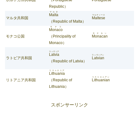
Republic）
マルタ
Malta
マルティース
マルタ共和国
Maltese
（Republic of Malta）
モナコ
Monaco
モナカン
モナコ公国
（Principality of
Monacan
Monaco）
ラッヴィア
Latvia
ラッヴィアン
ラトビア共和国
Latvian
（Republic of Latvia）
リスゥエニア
Lithuania
リスゥエニアン
リトアニア共和国
（Republic of
Lithuanian
Lithuania）
スポンサーリンク