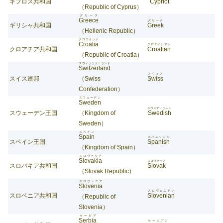
キプロス共和国
Cypriot
（Republic of Cyprus）
グリース
Greece
グリーク
ギリシャ共和国
Greek
（Hellenic Republic）
クロエイシァ
Croatia
クロエイシアン
クロアチア共和国
Croatian
（Republic of Croatia）
スウィッツァーランド
Switzerland
スウィス
スイス連邦
（Swiss
Swiss
Confederation）
スウェーデン
Sweden
スウェディッシュ
スウェーデン王国
（Kingdom of
Swedish
Sweden）
スペイン
Spain
スパニッシュ
スペイン王国
Spanish
（Kingdom of Spain）
スロヴァキア
Slovakia
スロヴァック
スロバキア共和国
Slovak
（Slovak Republic）
スロヴェニア
Slovenia
スロヴェニアン
スロベニア共和国
Slovenian
（Republic of
Slovenia）
セービア
Serbia
セービアン