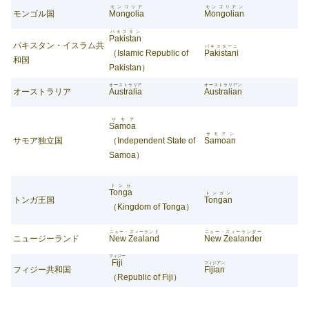
モンゴリア
モンゴリアン
モンゴル国
Mongolia
Mongolian
パキスタン
Pakistan
パキスタン・イスラム共
パキスターニ
（Islamic Republic of
Pakistani
和国
Pakistan）
オーストラリア
オーストラリアン
オーストラリア
Australia
Australian
サモア
Samoa
サモアン
サモア独立国
（Independent State of
Samoan
Samoa）
トンガ
Tonga
トンガン
トンガ王国
Tongan
（Kingdom of Tonga）
ニュー・ズィーランド
ニュー・ズィーランダー
ニュージーランド
New Zealand
New Zealander
フィジー
Fiji
フィジアン
フィジー共和国
Fijian
（Republic of Fiji）