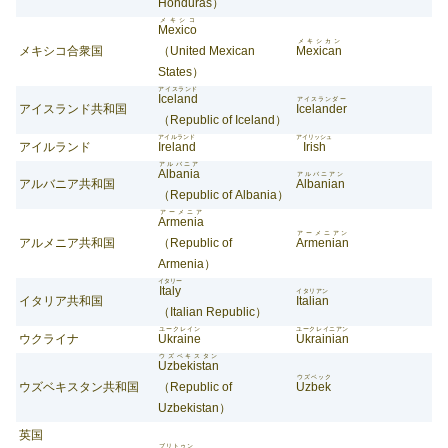
Honduras）
メキシコ
Mexico
メキシカン
メキシコ合衆国
（United Mexican
Mexican
States）
アイスランド
Iceland
アイスランダー
アイスランド共和国
Icelander
（Republic of Iceland）
アイルランド
アイリッシュ
アイルランド
Ireland
Irish
アルバニア
Albania
アルバニアン
アルバニア共和国
Albanian
（Republic of Albania）
アーメニア
Armenia
アーメニアン
アルメニア共和国
（Republic of
Armenian
Armenia）
イタリー
Italy
イタリアン
イタリア共和国
Italian
（Italian Republic）
ユークレイン
ユークレイニアン
ウクライナ
Ukraine
Ukrainian
ウズベキスタン
Uzbekistan
ウズベック
ウズベキスタン共和国
（Republic of
Uzbek
Uzbekistan）
英国
ブリトゥン