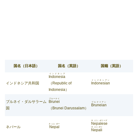
国名（日本語）
国名（英語）
国籍（英語）
インドネシア
Indonesia
インドネシアン
インドネシア共和国
（Republic of
Indonesian
Indonesia）
ブルーナイ
ブルネイ・ダルサラーム
Brunei
ブルナイアン
Bruneian
国
（Brunei Darussalam）
ネ（ニ）ポリーズ
Nepalese
ネ（ニ）ポー
ネパール
Nepal
ネ（ニ）ポリ
Nepali