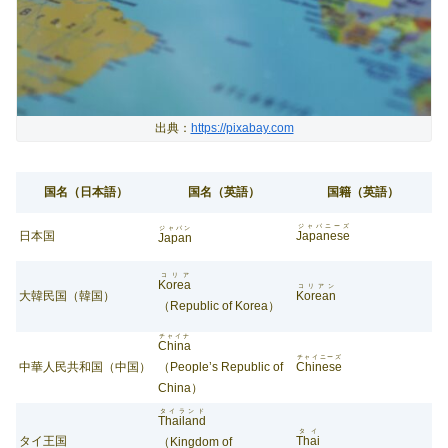
出典：
https://pixabay.com
国名（日本語）
国名（英語）
国籍（英語）
ジャパニーズ
ジャパン
日本国
Japanese
Japan
コリア
Korea
コリアン
大韓民国（韓国）
Korean
（Republic of Korea）
チャイナ
China
チャイニーズ
中華人民共和国（中国）
（People’s Republic of
Chinese
China）
タイランド
Thailand
タイ
タイ王国
Thai
（Kingdom of