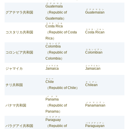
グアテマラ
Guatemala
グアテマラン
グアテマラ共和国
（Republic of
Guatemalan
Guatemala）
コスタ・リカ
Costa Rica
コスタ・リカン
コスタリカ共和国
（Republic of Costa
Costa Rican
Rica）
コロンビア
Colombia
コロンビアン
コロンビア共和国
（Republic of
Colombian
Colombia）
ジャマイカ
ジャマイカン
ジャマイカ
Jamaica
Jamaican
チリー
Chile
チリアン
チリ共和国
Chilean
（Republic of Chile）
パナマ
Panama
パナマニアン
パナマ共和国
（Republic of
Panamanian
Panama）
パラグアイ
Paraguay
パラグアイアン
パラグアイ共和国
（Republic of
Paraguayan