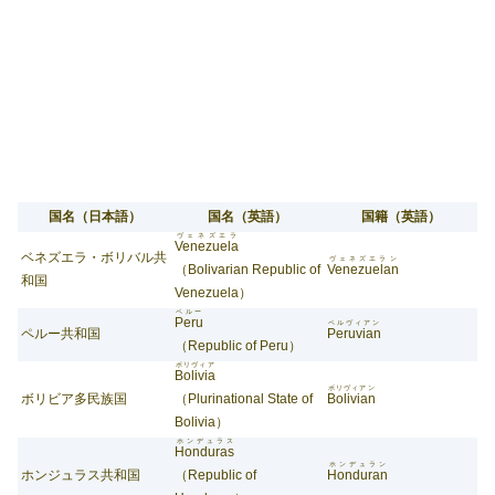
国名（日本語）
国名（英語）
国籍（英語）
ヴェネズエラ
Venezuela
ベネズエラ・ボリバル共
ヴェネズエラン
（Bolivarian Republic of
Venezuelan
和国
Venezuela）
ペルー
Peru
ペルヴィアン
ペルー共和国
Peruvian
（Republic of Peru）
ボリヴィア
Bolivia
ボリヴィアン
ボリビア多民族国
（Plurinational State of
Bolivian
Bolivia）
ホンデュラス
Honduras
ホンデュラン
ホンジュラス共和国
（Republic of
Honduran