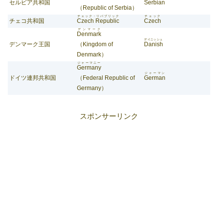
セルビア共和国
Serbian
（Republic of Serbia）
チェック・リパブリック
チェック
チェコ共和国
Czech Republic
Czech
デンマーク
Denmark
デイニッシュ
デンマーク王国
（Kingdom of
Danish
Denmark）
ジャーマニー
Germany
ジャーマン
ドイツ連邦共和国
（Federal Republic of
German
Germany）
スポンサーリンク