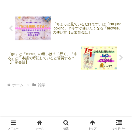
「ちょっと見ているだけです」は「I’m just
looking」？今すぐ使いたくなる「browse」
の使い方【日常英会話】
「go」と「come」の違いは？「行く」「来
る」と日本語で暗記していると苦労する？
【日常会話】
ホーム
雑学
Privacy Policy
メニュー
ホーム
検索
トップ
サイドバー