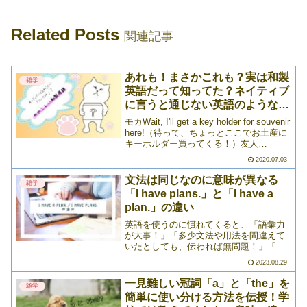
Related Posts
関連記事
あれも！まさかこれも？実は和製
雑学
英語だって知ってた？ネイティブ
に言うと通じない英語のような日
本語14選
モカWait, I'll get a key holder for souvenir
here!（待って、ちょっとここでお土産に
キーホルダー買ってくる！）友人
AUmmmm, perhaps... you mean "key
2020.07.03
ring"?（あ>>>
文法は同じなのに意味が異なる
雑学
「I have plans.」と「I have a
plan.」の違い
英語を使うのに慣れてくると、「語彙力
が大事！」「多少文法や用法を間違えて
いたとしても、伝われば無問題！」「気
にしすぎはかえって伝わりづらくなる」
2023.08.29
というふうに思うこともあるでしょう。
確かにそのその通りなんですが、時に間
一見難しい冠詞「a」と「the」を
雑学
違えると意味が変わってし>>>
簡単に使い分ける方法を伝授！学