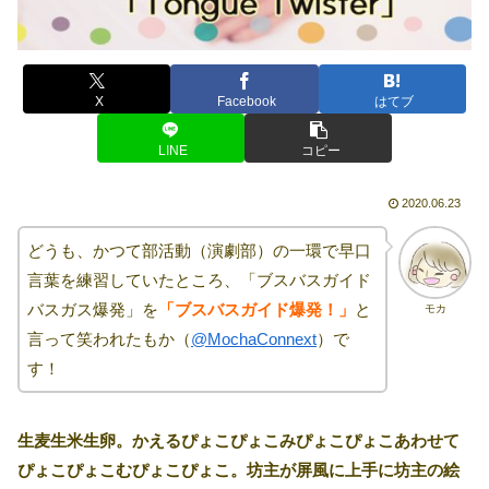
X
Facebook
はてブ
LINE
コピー
2020.06.23
どうも、かつて部活動（演劇部）の一環で早口
言葉を練習していたところ、「ブスバスガイド
バスガス爆発」を
「ブスバスガイド爆発！」
と
モカ
言って笑われたもか（
@MochaConnext
）で
す！
生麦生米生卵。かえるぴょこぴょこみぴょこぴょこあわせて
ぴょこぴょこむぴょこぴょこ。坊主が屏風に上手に坊主の絵