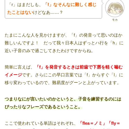
「r」はまだしも、
「f」なそんなに難しく感じ
たことはない
けどなあ……？
モカ
たまにこんな人を見かけますが、「f」の発音って思いのほか
難しいんですよ！ だって我々日本人はずっとハ行を「h」に
近い子音のみで過ごしてきたわけですからね。
簡単に言えば、
「f」を発音するときは前歯で下唇を軽く噛む
イメージ
です。さらにこの早口言葉では「f」からすぐ「l」に
移り変わっているので、難易度がグーンと上がっています。
つまりなにが言いたいのかというと、子音を練習するのには
ぴったりなフレーズであるということ。
ここで使われている単語はそれぞれ、
「flea＝ノミ」「fly＝