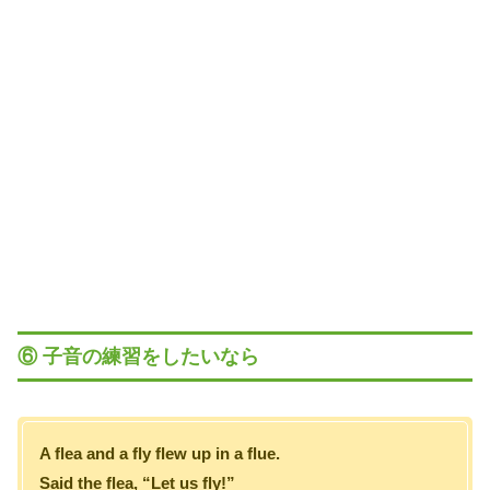
⑥ 子音の練習をしたいなら
A flea and a fly flew up in a flue.
Said the flea, “Let us fly!”