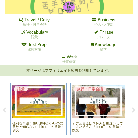
Travel / Daily
Business
旅行・日常会話
ビジネス英語
Vocabulary
Phrase
語彙
フレーズ
Test Prep.
Knowledge
試験対策
雑学
Work
仕事依頼
本ページはアフィリエイト広告を利用しています。
語彙
旅行・日常会話
便利な単語！使い勝手がいいのに
オフと言えば？休みと勘違いして
英
使い方
意外と知らない「binge」の意味・
しまいそうな「I’m off.」の意味・
に使
例文
例文
例