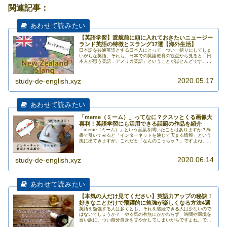
関連記事：
【英語学習】渡航前に頭に入れておきたいニュージー
ランド英語の特徴とスラング17選【海外生活】
日本語を共通英語とする日本人にとって、つい一括りにしてしま
いがちな英語。それも、日本での英語教育の観点から見ると「日
本人が思う英語＝アメリカ英語」ということがほとんどです。で
すが、実際のところ、インド英語やシンガポール英語など、世界
にはさま>>>
2020.05.17
study-de-english.xyz
「meme（ミーム）」ってなに？クスッとくる画像大
喜利！英語学習にも活用できる話題の作品を紹介
「meme（ミーム）」という言葉を聞いたことはありますか？辞
書で引いてみると「インターネットを通じて広まる情報」という
風に出てきますが、これだと「なんのこっちゃ？」ですよね。イ
ンターネットで広まる情報なんてあふれるほどあるし、意味がよ
くわか>>>
2020.06.14
study-de-english.xyz
【本気の人だけ見てください】英語力アップの秘訣！
好きなことだけで飛躍的に勉強が楽しくなる方法4選
英語を勉強する人は多くとも、それを継続できる人は少ないので
はないでしょうか？ やる気の有無にかかわらず、時間や環境を
言い訳に、つい自分自身を甘やかしてしまいがちですよね。でも
それって実は、「英語学習が好きになりきれていないから」なの