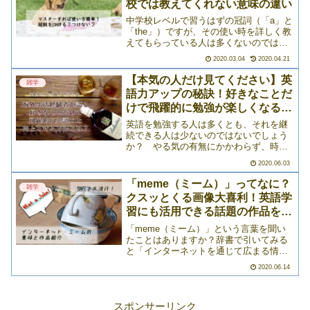
校では教えてくれない意味の違い
中学校レベルで習うはずの冠詞（「a」と
「the」）ですが、その使い時を詳しく教
えてもらっている人は多くないのではな
いでしょうか？モカ「a」と「the」ぐら
2020.03.04
2020.04.21
いテキトー、テキトー！と思っている人
もいるかもしれませんが、使い道によっ
【本気の人だけ見てください】英
雑学
ては意味が変わ>>>
語力アップの秘訣！好きなことだ
けで飛躍的に勉強が楽しくなる方
法4選
英語を勉強する人は多くとも、それを継
続できる人は少ないのではないでしょう
か？ やる気の有無にかかわらず、時間
や環境を言い訳に、つい自分自身を甘や
2020.06.03
かしてしまいがちですよね。でもそれっ
て実は、「英語学習が好きになりきれて
「meme（ミーム）」ってなに？
雑学
いないから」なのかもしれ>>>
クスッとくる画像大喜利！英語学
習にも活用できる話題の作品を紹
介
「meme（ミーム）」という言葉を聞い
たことはありますか？辞書で引いてみる
と「インターネットを通じて広まる情
報」という風に出てきますが、これだと
2020.06.14
「なんのこっちゃ？」ですよね。インタ
ーネットで広まる情報なんてあふれるほ
どあるし、意味がよくわか>>>
スポンサーリンク