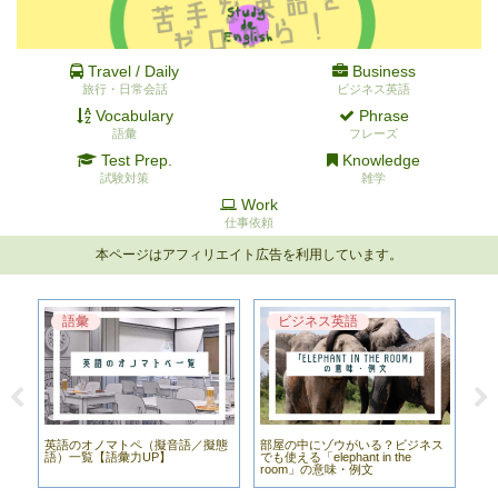
Travel / Daily
Business
旅行・日常会話
ビジネス英語
Vocabulary
Phrase
語彙
フレーズ
Test Prep.
Knowledge
試験対策
雑学
Work
仕事依頼
本ページはアフィリエイト広告を利用しています。
語彙
ビジネス英語
使
英語のオノマトペ（擬音語／擬態
部屋の中にゾウがいる？ビジネス
オ
味・
語）一覧【語彙力UP】
でも使える「elephant in the
しま
room」の意味・例文
例