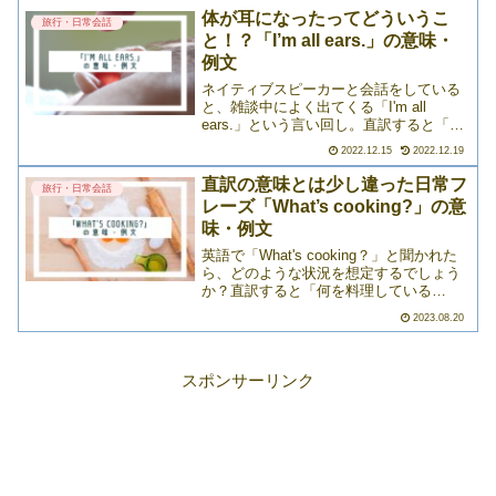
かな？」と不安になっているときは、一
体が耳になったってどういうこ
旅行・日常会話
言「My lips ar>>>
と！？「I’m all ears.」の意味・
例文
ネイティブスピーカーと会話をしている
と、雑談中によく出てくる「I'm all
ears.」という言い回し。直訳すると「わ
たしは全身が耳です」になりますが、そ
2022.12.15
2022.12.19
れでは意味が通りませんよね。ただ、例
えば「わたしの全部が耳です」とすれ
直訳の意味とは少し違った日常フ
旅行・日常会話
ば、どうでしょ>>>
レーズ「What’s cooking?」の意
味・例文
英語で「What's cooking？」と聞かれた
ら、どのような状況を想定するでしょう
か？直訳すると「何を料理している
の？」。学校で習った通りのまま理解す
2023.08.20
ると、料理関連のことについて言ってい
るのかと思ってしまいがちですが、この
場合の意味は異>>>
スポンサーリンク