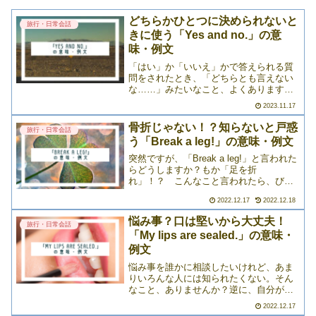
どちらかひとつに決められないと
旅行・日常会話
きに使う「Yes and no.」の意
味・例文
「はい」か「いいえ」かで答えられる質
問をされたとき、「どちらとも言えない
な……」みたいなこと、よくありますよ
ね。そういった場合にはよく「It
2023.11.17
depends.（場合による）」というフレー
ズが使われますが、他にも便利な表現が
骨折じゃない！？知らないと戸惑
旅行・日常会話
あるんです。それが>>>
う「Break a leg!」の意味・例文
突然ですが、「Break a leg!」と言われた
らどうしますか？もか「足を折
れ」！？ こんなこと言われたら、びっ
くりしちゃうかも……。直訳すると「骨
2022.12.17
2022.12.18
折しろ」という意味になる「Break a
leg!」ですが、実はこれ、まったく違うも
悩み事？口は堅いから大丈夫！
旅行・日常会話
のなん>>>
「My lips are sealed.」の意味・
例文
悩み事を誰かに相談したいけれど、あま
りいろんな人には知られたくない。そん
なこと、ありませんか？逆に、自分が相
談を受ける立場になる場合もありますよ
2022.12.17
ね。相手が「この人に相談しても大丈夫