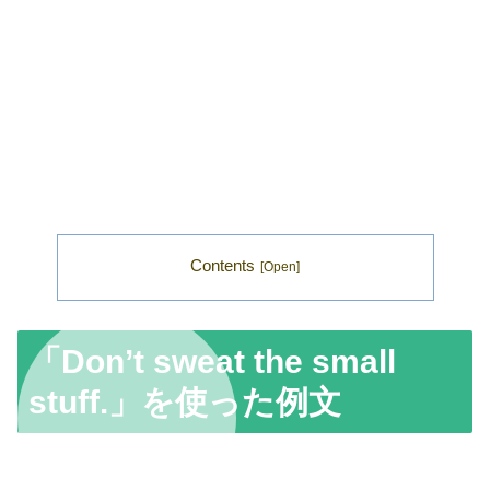
Contents
「Don’t sweat the small
stuff.」を使った例文