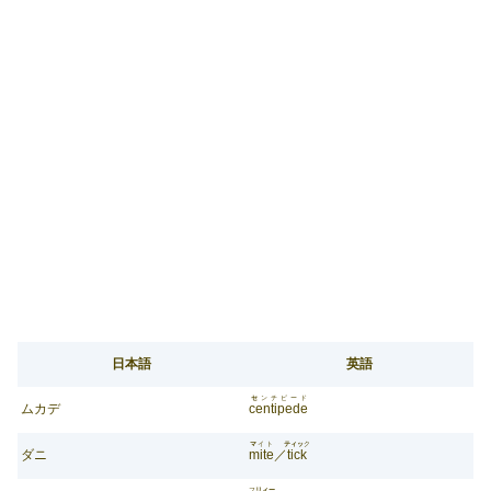
日本語
英語
セ
ンチピード
ムカデ
centipede
マ
イト
ティッ
ク
ダニ
mite
／
tick
フ
リィー