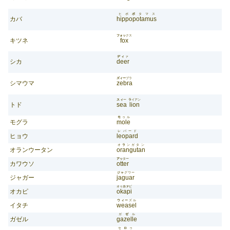
ヒポ
ポ
タマス
カバ
hippopotamus
フォッ
クス
キツネ
fox
ディ
ァ
シカ
deer
ズィー
ブラ
シマウマ
zebra
スィ
ー
ラ
イアン
トド
sea
lion
モ
ゥル
モグラ
mole
レパード
ヒョウ
leopard
オ
ラ
ンガタン
オランウータン
orangutan
アッ
ター
カワウソ
otter
ジャ
グワー
ジャガー
jaguar
オゥ
カァ
ピ
オカピ
okapi
ウィー
ズル
イタチ
weasel
ガ
ゼ
ル
ガゼル
gazelle
セ
ロ
ゥ