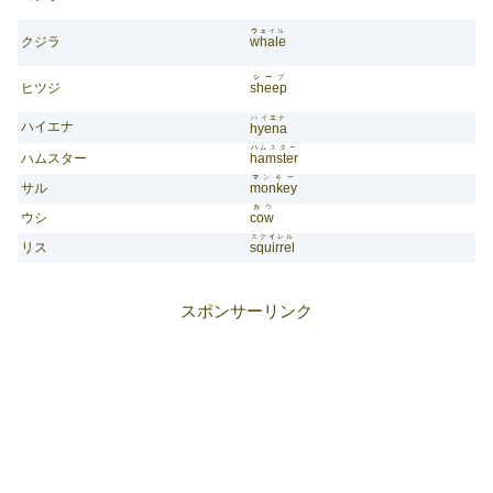
ウェ
イル
クジラ
whale
シー
プ
ヒツジ
sheep
ハイ
エ
ナ
ハイエナ
hyena
ハ
ムスター
ハムスター
hamster
マ
ンキー
サル
monkey
カ
ウ
ウシ
cow
スク
イ
レル
リス
squirrel
スポンサーリンク