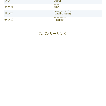
フグ
puffer
トゥ
ーナ
マグロ
tuna
パ
スィ
フィック
ソー
リィ
サンマ
pacific
saury
キャッ
トフィッシュ
ナマズ
catfish
スポンサーリンク