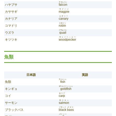
ファ
ルコン
ハヤブサ
falcon
マ
グパイ
カササギ
magpie
カ
ナ
リー
カナリア
canary
ゥロ
ビン
コマドリ
robin
ク
ウェ
イル
ウズラ
quail
ウッ
ドペッカー
キツツキ
woodpecker
魚類
日本語
英語
フィッ
シュ
魚類
fish
ゴー
ルドフィッシュ
キンギョ
goldfish
カー
プ
コイ
carp
サー
モン
サーモン
salmon
ブ
ラ
ック
バァ
ス
ブラックバス
black
bass
パ
ファー