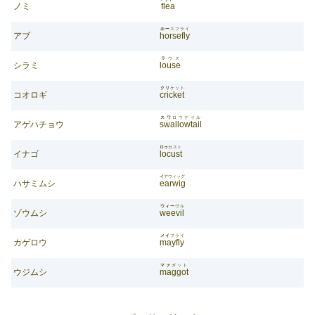
ノミ
flea
ホー
スフライ
アブ
horsefly
ラ
ウス
シラミ
louse
クリ
ケット
コオロギ
cricket
スワ
ロウテイル
アゲハチョウ
swallowtail
ロゥ
カスト
イナゴ
locust
イ
アウィッグ
ハサミムシ
earwig
ウィー
ヴル
ゾウムシ
weevil
メイ
フライ
カゲロウ
mayfly
マァ
ガット
ウジムシ
maggot