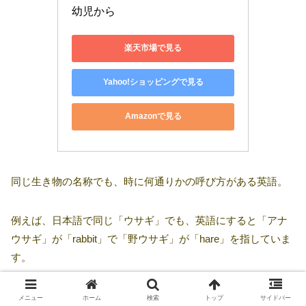
幼児から
楽天市場で見る
Yahoo!ショッピングで見る
Amazonで見る
同じ生き物の名称でも、時に何通りかの呼び方がある英語。
例えば、日本語で同じ「ウサギ」でも、英語にすると「アナ
ウサギ」が「rabbit」で「野ウサギ」が「hare」を指していま
す。
イソップ物語の「ウサギとカメ」は「The Hare and The
メニュー
ホーム
検索
トップ
サイドバー