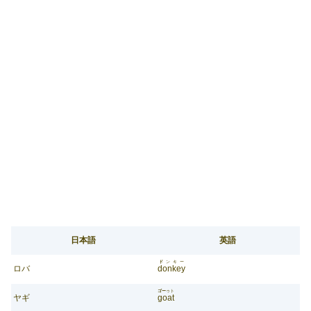
日本語
英語
ド
ンキー
ロバ
donkey
ゴー
ゥト
ヤギ
goat