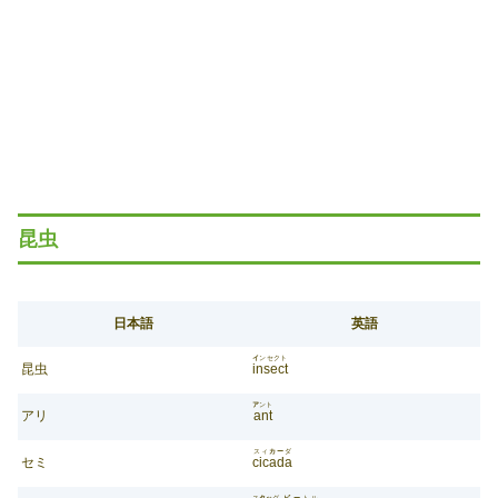
昆虫
日本語
英語
イ
ンセクト
昆虫
insect
ア
ント
アリ
ant
スィ
カー
ダ
セミ
cicada
ス
タッ
グ
ビー
トル