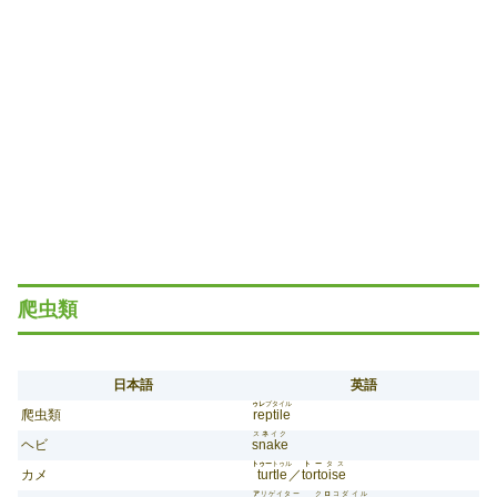
爬虫類
日本語
英語
ゥレ
プタイル
爬虫類
reptile
ス
ネ
イク
ヘビ
snake
トゥー
トゥル
トー
タス
カメ
turtle
／
tortoise
ア
リゲイター
ク
ロ
コダイル