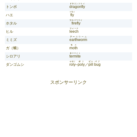
ドラ
ゴンフライ
トンボ
dragonfly
フ
ラ
イ
ハエ
fly
ファ
イアフライ
ホタル
firefly
リィ
ーチ
ヒル
leech
アー
スワーム
ミミズ
earthworm
モ
ス
ガ（蛾）
moth
ター
マイト
シロアリ
termite
ゥロ
リ
ポ
リ
ピ
ル
バ
グ
ダンゴムシ
roly
–
poly
／
pill
bug
スポンサーリンク