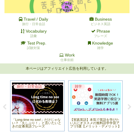
Travel / Daily
Business
旅行・日常会話
ビジネス英語
Vocabulary
Phrase
語彙
フレーズ
Test Prep.
Knowledge
試験対策
雑学
Work
仕事依頼
本ページはアフィリエイト広告を利用しています。
旅行・日常会話
雑学
「Long time no see!」だけじゃな
【実践英語】本気で英語を学びた
時
使い方
い？「久しぶり！」と言いたいと
い人にオススメの無料語学学習ア
待
きの定番英語フレーズ
プリ5選【メリット・デメリット】
ど
い