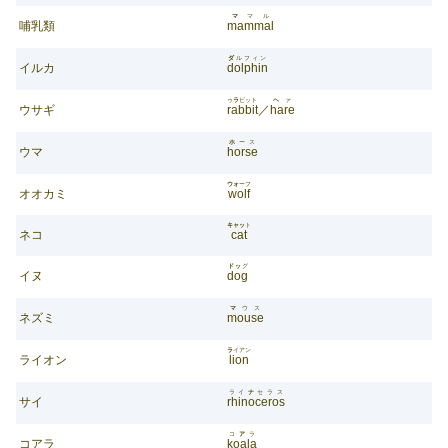
マ
マル
哺乳類
mammal
ダ
ルフィン
イルカ
dolphin
ゥ
ラ
ビット
ヘ
ァ
ウサギ
rabbit
／
hare
ホ
ース
ウマ
horse
ウォ
ーフ
オオカミ
wolf
キャッ
ト
ネコ
cat
ドッ
グ
イヌ
dog
マ
ウス
ネズミ
mouse
ラ
イアン
ライオン
lion
ライ
ナ
セラス
サイ
rhinoceros
コ
ア
ラ
コアラ
koala