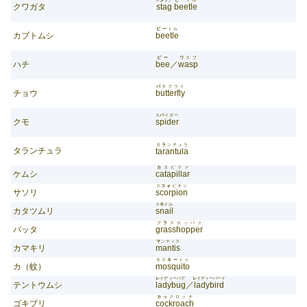
クワガタ
stag
beetle
ビー
トル
カブトムシ
beetle
ビー
ワ
スプ
ハチ
bee
／
wasp
バ
タフライ
チョウ
butterfly
ス
パ
イダー
クモ
spider
タ
ラ
ンチュラ
タランチュラ
tarantula
カ
タピラァ
ケムシ
catapillar
ス
コォ
ピオン
サソリ
scorpion
ス
ネ
イル
カタツムリ
snail
グ
ラ
スホッパァ
バッタ
grasshopper
マ
ンティス
カマキリ
mantis
モス
キー
トゥ
カ（蚊）
mosquito
レ
イディーバグ
レ
イディーバード
テントウムシ
ladybug
／
ladybird
カッ
クロッチ
ゴキブリ
cockroach