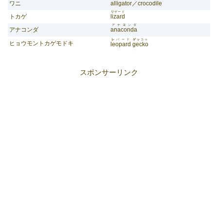
ワニ
alligator
／
crocodile
リ
ザード
トカゲ
lizard
アナ
コ
ンダ
アナコンダ
anaconda
レ
パード
ゲッ
コゥ
ヒョウモントカゲモドキ
leopard
gecko
スポンサーリンク