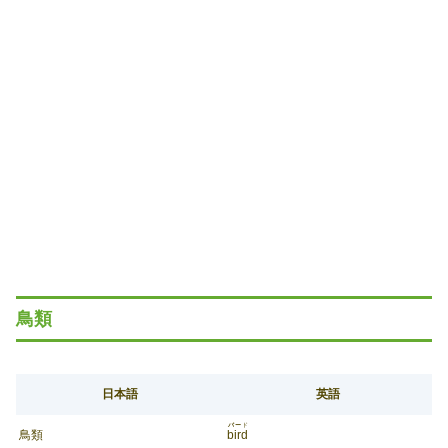
鳥類
日本語
英語
バー
ド
鳥類
bird