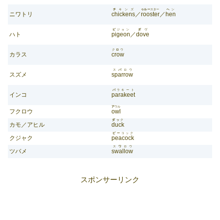
チ
キンズ
ゥルー
スター
ヘ
ン
ニワトリ
chickens
／
rooster
／
hen
ピ
ジョン
ダ
ヴ
ハト
pigeon
／
dove
ク
ロ
ウ
カラス
crow
ス
パ
ロウ
スズメ
sparrow
パ
ラキート
インコ
parakeet
ア
ウル
フクロウ
owl
ダッ
ク
カモ／アヒル
duck
ピー
コック
クジャク
peacock
ス
ワ
ロウ
ツバメ
swallow
スポンサーリンク