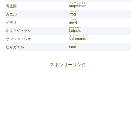
アン
フィ
ビアン
両生類
amphibian
フ
ロッ
グ
カエル
frog
ニュー
ト
イモリ
newt
タッ
ドポール
オタマジャクシ
tadpole
サ
ラマンダー
サンショウウオ
salamander
トー
ド
ヒキガエル
toad
スポンサーリンク