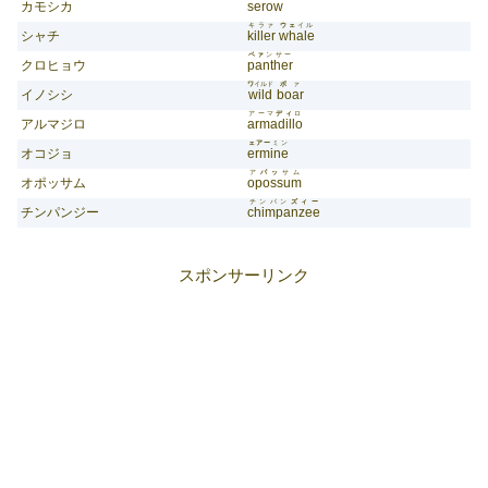
カモシカ
serow
キラァ
ウェ
イル
シャチ
killer
whale
ペァ
ンサー
クロヒョウ
panther
ワ
イルド
ボ
ァ
イノシシ
wild
boar
アーマ
ディ
ロ
アルマジロ
armadillo
ェアー
ミン
オコジョ
ermine
ア
パッ
サム
オポッサム
opossum
チンパン
ズィー
チンパンジー
chimpanzee
スポンサーリンク