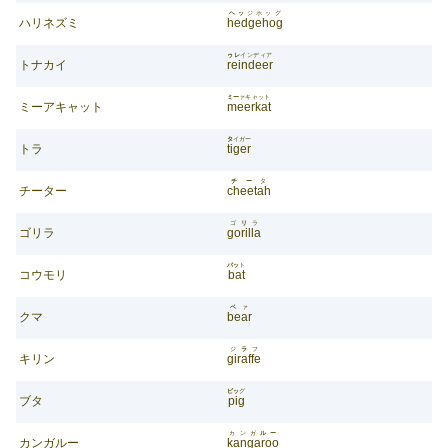
ヘッ
ジホッグ
ハリネズミ
hedgehog
ゥレ
インディア
トナカイ
reindeer
ミー
ァキャット
ミーアキャット
meerkat
タ
イガー
トラ
tiger
チー
タ
チーター
cheetah
ゴ
リ
ラ
ゴリラ
gorilla
バッ
ト
コウモリ
bat
ベ
ァ
クマ
bear
ジ
ラ
フ
キリン
giraffe
ピッ
グ
ブタ
pig
カンガ
ルー
カンガルー
kangaroo