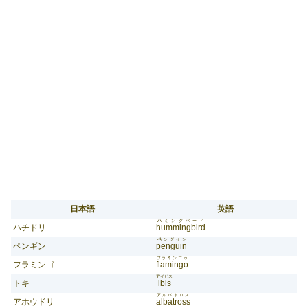
日本語
英語
ハ
ミングバード
ハチドリ
hummingbird
ペ
ングイン
ペンギン
penguin
フラ
ミ
ンゴゥ
フラミンゴ
flamingo
ア
イビス
トキ
ibis
ア
ルバトロス
アホウドリ
albatross