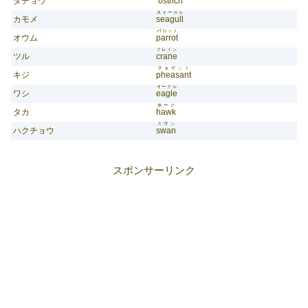
ダチョウ
ostrich
スィー
ガル
カモメ
seagull
パ
ロット
オウム
parrot
ク
レ
イン
ツル
crane
フェ
ザント
キジ
pheasant
イー
グル
ワシ
eagle
ホー
ク
タカ
hawk
ス
ワ
ン
ハクチョウ
swan
スポンサーリンク