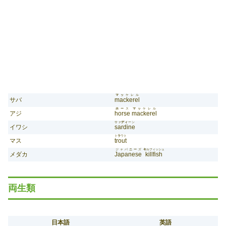
マッ
ケレル
サバ
mackerel
ホー
ス
マッ
ケレル
アジ
horse
mackerel
サァ
ディ
ーン
イワシ
sardine
ト
ラ
ウト
マス
trout
ジャパ
ニー
ズ
キ
ルフィッシュ
メダカ
Japanese
killfish
両生類
日本語
英語