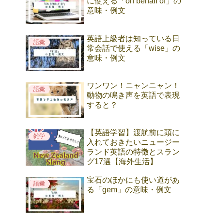
に使える「on behalf of」の
意味・例文
英語上級者は知っている日
語彙
常会話で使える「wise」の
意味・例文
ワンワン！ニャンニャン！
語彙
動物の鳴き声を英語で表現
すると？
【英語学習】渡航前に頭に
雑学
入れておきたいニュージー
ランド英語の特徴とスラン
グ17選【海外生活】
宝石のほかにも使い道があ
語彙
る「gem」の意味・例文