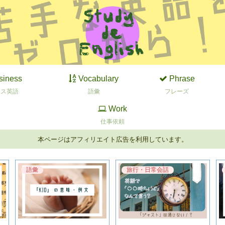
siness
Vocabulary
Phrase
ネス英語
語彙
フレーズ
Work
仕事依頼
本ページはアフィリエイト広告を利用しています。
語彙
旅行・日常会話