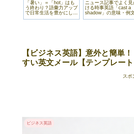
高所恐怖
「暑い」＝「hot」はも
ニュース記事でよく見
る「恐怖
う終わり？語彙力アップ
ける時事英語「cast a
現
で日常生活を豊かにしよ
shadow」の意味・例
う！「暑い」を表現する
単語
【ビジネス英語】意外と簡単！
すい英文メール【テンプレート
スポ
ビジネス英語