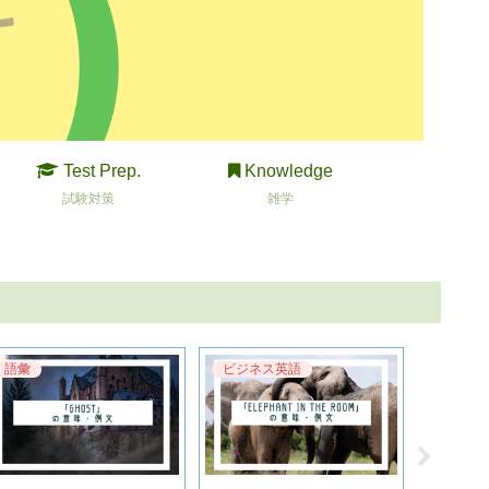
Test Prep.
Knowledge
試験対策
雑学
語彙
ビジネス英語
語彙