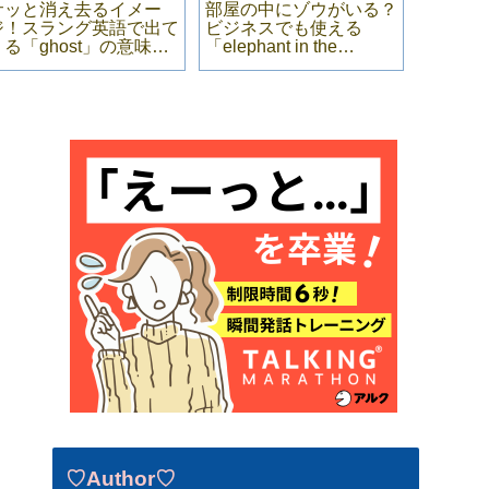
サッと消え去るイメー
部屋の中にゾウがいる？
「たぶ
ジ！スラング英語で出て
ビジネスでも使える
英語で
くる「ghost」の意味・
「elephant in the
アンス
例文
room」の意味・例文
率別の
だ！
♡Author♡