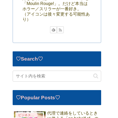
「Moulin Rouge!」。だけど本当は
ホラー／スリラーが一番好き。
（アイコンは後々変更する可能性あ
り）
♡Search♡
♡Popular Posts♡
代理で連絡をしているとき
ビジネス英語