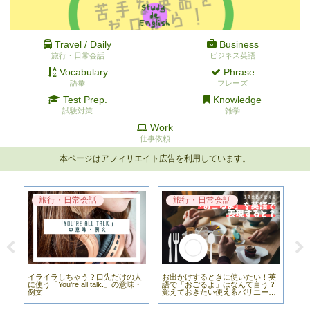
Travel / Daily
Business
旅行・日常会話
ビジネス英語
Vocabulary
Phrase
語彙
フレーズ
Test Prep.
Knowledge
試験対策
雑学
Work
仕事依頼
本ページはアフィリエイト広告を利用しています。
旅行・日常会話
旅行・日常会話
英
イライラしちゃう？口先だけの人
お出かけするときに使いたい！英
ふ
だ
に使う「You’re all talk.」の意味・
語で「おごるよ」はなんて言う？
こな
方
例文
覚えておきたい使えるバリエーシ
意
ョン