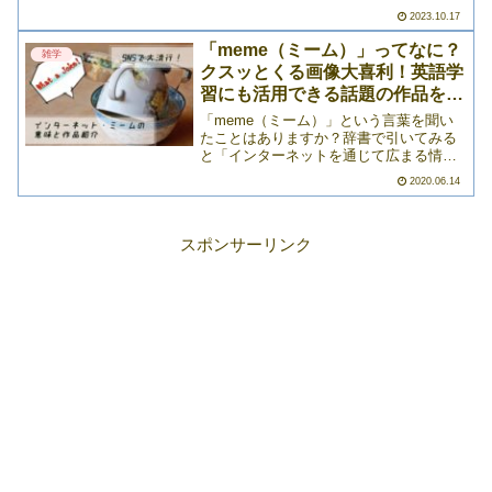
トした！」実は日本語でも似たような現
2023.10.17
象があるのですが、これは他言語を勉強
するときのあるあるですね。今回は
「meme（ミーム）」ってなに？
雑学
「旅」を意味する「trip」>>>
クスッとくる画像大喜利！英語学
習にも活用できる話題の作品を紹
介
「meme（ミーム）」という言葉を聞い
たことはありますか？辞書で引いてみる
と「インターネットを通じて広まる情
報」という風に出てきますが、これだと
2020.06.14
「なんのこっちゃ？」ですよね。インタ
ーネットで広まる情報なんてあふれるほ
どあるし、意味がよくわか>>>
スポンサーリンク