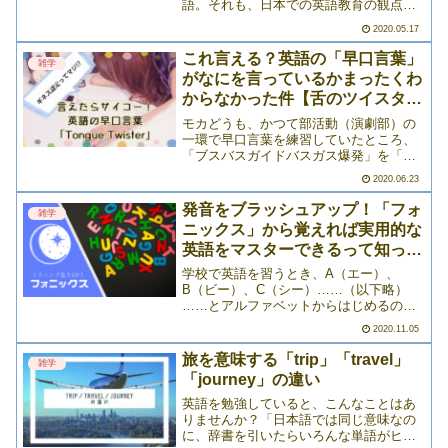
語。それも、日本での英語教育の観点か
ら見ると「日本人が思う英語＝アメリカ
2020.05.17
英語」ということがほとんどです。です
が、実際のところ、インド英語やシンガ
これ言える？英語の「早口言葉」
雑学
ポール英語など、世界にはさま>>>
がなにを言っているかまったくわ
からなかった件【舌のツイスター
ゲーム】
モカどうも、かつて部活動（演劇部）の
一環で早口言葉を練習していたところ、
「ブスバスガイドバスガス爆発」を「ブ
スバスガイド爆発！」と言って笑われた
2020.06.23
もか（@MochaConnext）です！生麦生
米生卵。かえるぴょこぴょこみぴょこぴ
発音をブラッシュアップ！「フォ
雑学
ょこあわせてぴ>>>
ニックス」から覚えれば実用的な
英語をマスターできるって知って
た？
学校で英語を習うとき、A（エー）、
B（ビー）、C（シー）……（以下略）
……とアルファベットからはじめるのが
一般的ですよね。でも、いざ英単語の暗
2020.11.05
記をしてみたら「あれ、あの読みかたっ
て全然役に立たなくない？」と思った人
旅を意味する「trip」「travel」
雑学
も少なくないのではないでし>>>
「journey」の違い
英語を勉強していると、こんなことはあ
りませんか？「日本語では同じ意味なの
に、辞書を引いたらいろんな単語がヒッ