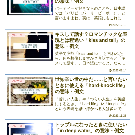
の意味・例文
パーティーが好きな人のことを、日本語
では「パリピ（パーリーピーポー）」と
言いますよね。実は、英語にもこれに該
当する言葉があります。それは「party
2022.12.19
animal（パーティーアニマル）」。ラッ
プ系の洋楽で使われることもあるので、
キスして話す？ロマンチックな表
フレーズ
聞いたことが>>>
現とは程遠い「kiss and tell」の
意味・例文
英語で突然「kiss and tell」と言われた
ら、何を想像しますか？直訳すると「キ
スして話す」。日本語にすると、なんと
なくロマンチックな響きを感じますよ
2023.09.14
ね。でも、実はこの「kiss and tell」には
「キスして話す」という意味以外に>>>
世知辛い世の中だ……と言いたい
フレーズ
ときに使える「hard-knock life」
の意味・例文
「苦しい人生」や「つらい人生」を英語
にするとき、「hard life」や「tough life」
という表現を思い浮かべる人は多いでし
ょう。でも、それ以外にも「hard-knock
2023.11.23
life」という言い回しがあるのを知ってい
ますか？ミュージカ>>>
トラブルになったときに使いたい
フレーズ
「in deep water」の意味・例文