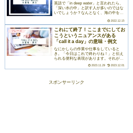
英語で「in deep water」と言われたら、
「深い水の中」と訳す人が多いのではな
いでしょうか？なんとなく、海の中を彷
彿とさせる言い回しですよね。でも、実
2022.12.15
は、この「in deep water」には他の意味
もあるんです。日常会話の中で使え>>>
これにて終了！ここまでにしてお
フレーズ
こうというニュアンスがある
「call it a day」の意味・例文
なにかしらの作業や仕事をしていると
き。「今日はこれで終わりね！」と伝え
られる便利な表現があります。それが
「call it a day」。ただ終わり（やめ）に
2023.11.29
2023.12.01
するというより、「ここまでにしておこ
う」という中断のニュアンスが含まれて
いるフレーズ>>>
スポンサーリンク