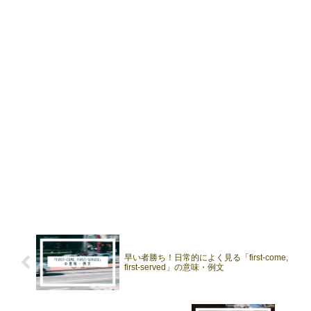
早い者勝ち！日常的によく見る「first-come,
first-served」の意味・例文