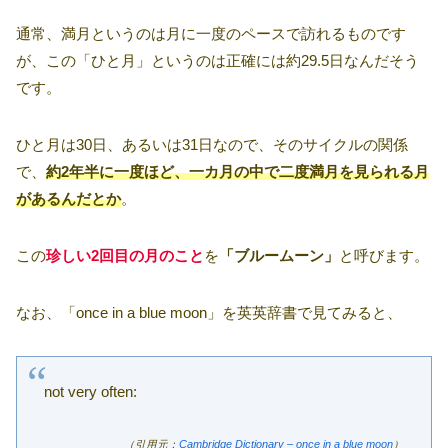
通常、満月というのは月に一度のペースで訪れるものです
が、この「ひと月」というのは正確には約29.5日なんだそう
です。
ひと月は30日、あるいは31日なので、そのサイクルの関係
で、
約2年半に一度ほど、一カ月の中で二度満月を見られる月
があるんだとか
。
この
珍しい2回目の月のこと
を
「ブルームーン」
と呼びます。
なお、「once in a blue moon」を英英辞書で見てみると、
not very often:
（引用元：
Cambridge Dictionary – once in a blue moon
）