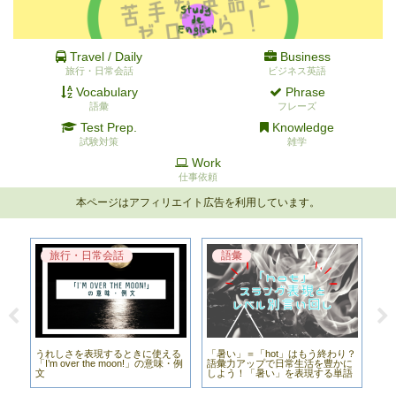
Travel / Daily
Business
旅行・日常会話
ビジネス英語
Vocabulary
Phrase
語彙
フレーズ
Test Prep.
Knowledge
試験対策
雑学
Work
仕事依頼
本ページはアフィリエイト広告を利用しています。
旅行・日常会話
語彙
？
うれしさを表現するときに使える
「暑い」＝「hot」はもう終わり？
代
や
「I’m over the moon!」の意味・例
語彙力アップで日常生活を豊かに
る「
＋
文
しよう！「暑い」を表現する単語