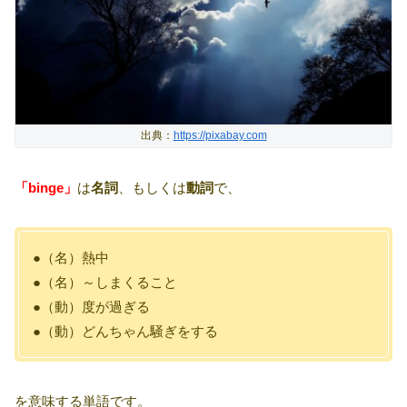
出典：
https://pixabay.com
「binge」
は
名詞
、もしくは
動詞
で、
●（名）熱中
●（名）～しまくること
●（動）度が過ぎる
●（動）どんちゃん騒ぎをする
を意味する単語です。