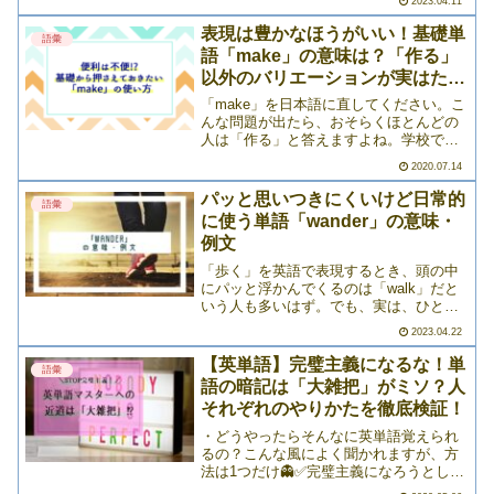
2023.04.11
実は、イギリス英語に限っては、この
「列」を表す「line」よりよく見かける単
表現は豊かなほうがいい！基礎単
語彙
語>>>
語「make」の意味は？「作る」
以外のバリエーションが実はたく
さん
「make」を日本語に直してください。こ
んな問題が出たら、おそらくほとんどの
人は「作る」と答えますよね。学校で習
う基礎単語のひとつですから、当然とい
2020.07.14
えば当然です。でも実は、英語というの
は奥が深いもので、簡単な単語になれば
パッと思いつきにくいけど日常的
語彙
なるほど、意外といろ>>>
に使う単語「wander」の意味・
例文
「歩く」を英語で表現するとき、頭の中
にパッと浮かんでくるのは「walk」だと
いう人も多いはず。でも、実は、ひとく
ちに「歩く」と言っても、選べる英単語
2023.04.22
はたくさんあるんです！それぞれニュア
ンスが若干違ったり、あるいはまた別の
【英単語】完璧主義になるな！単
語彙
意味があったりなんか>>>
語の暗記は「大雑把」がミソ？人
それぞれのやりかたを徹底検証！
・どうやったらそんなに英単語覚えられ
るの？こんな風によく聞かれますが、方
法は1つだけ👻✅完璧主義になろうとしな
い！これが重要だと考えます☺初めて見