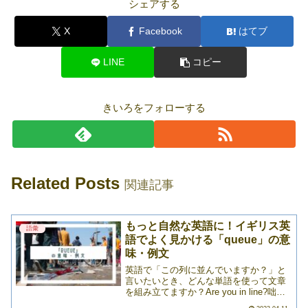
シェアする
X
Facebook
はてブ
LINE
コピー
きいろをフォローする
Related Posts
関連記事
もっと自然な英語に！イギリス英
語彙
語でよく見かける「queue」の意
味・例文
英語で「この列に並んでいますか？」と
言いたいとき、どんな単語を使って文章
を組み立てますか？Are you in line?咄嗟
にこれが出てきた人は英語上級者！でも