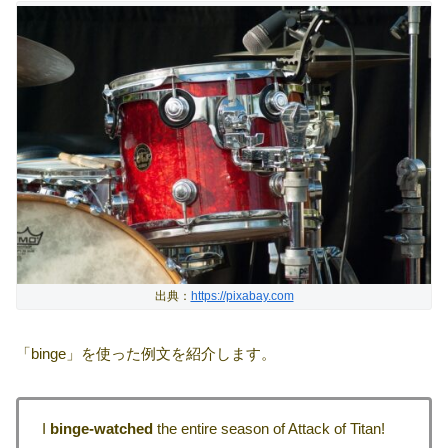
出典：
https://pixabay.com
「binge」を使った例文を紹介します。
I
binge-watched
the entire season of Attack of Titan!