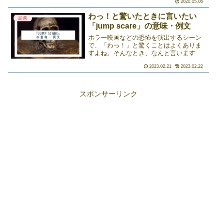
2020.05.06
た単語はぼんやり雰囲気だけ覚えて2回目
は反復。3回目は、という感じで繰り返す
わっ！と驚いたときに言いたい
語彙
☠英語学習は地味な>>>
「jump scare」の意味・例文
ホラー映画などの恐怖を演出するシーン
で、「わっ！」と驚くことはよくありま
すよね。そんなとき、なんと言います
か？シンプルに「scare」という単語を使
2023.02.21
2023.02.22
う人も多いのではないでしょうか。で
も、実は、「jump scare」という表現が
あるんです。>>>
スポンサーリンク