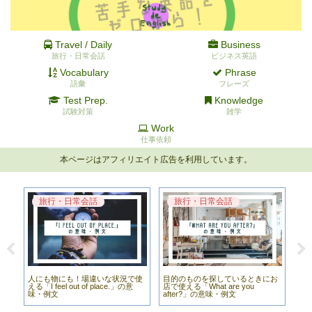
Travel / Daily
Business
旅行・日常会話
ビジネス英語
Vocabulary
Phrase
語彙
フレーズ
Test Prep.
Knowledge
試験対策
雑学
Work
仕事依頼
本ページはアフィリエイト広告を利用しています。
旅行・日常会話
旅行・日常会話
か
人にも物にも！場違いな状況で使
目的のものを探しているときにお
落
味・
える「I feel out of place.」の意
店で使える「What are you
ラン
味・例文
after?」の意味・例文
味