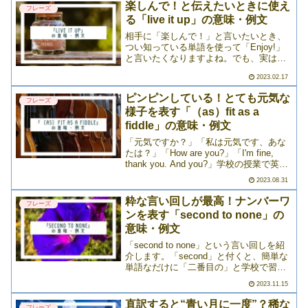
楽しんで！と伝えたいときに使え
フレーズ
る「live it up」の意味・例文
相手に「楽しんで！」と言いたいとき、
つい知っている単語を使って「Enjoy!」
と言いたくなりますよね。でも、実は他
の言い方もあるんです。それが「live it
2023.02.17
up」。日常会話の中でもよく出てくる表
現ですので、ぜひ覚えておきましょう。
ピンピンしている！とても元気な
フレーズ
(fu>>>
様子を表す「（as）fit as a
fiddle」の意味・例文
「元気ですか？」「私は元気です、あな
たは？」「How are you?」「I'm fine,
thank you. And you?」学校の授業で英語
を習い始めたとき、まず耳にするのがこ
2023.08.31
のフレーズですよね。英語が苦手でも
「これは覚えている！>>>
粋な言い回しが最高！ナンバーワ
フレーズ
ンを表す「second to none」の
意味・例文
「second to none」という言い回しを紹
介します。「second」と付くと、簡単な
単語なだけに「二番目の」と学校で習っ
た通りのことを想像してしまうかもしれ
2023.11.15
ませんが、この意味は少し違います。
「second to none」の意味は「>>>
直訳すると“青い月に一度”？稀な
フレーズ