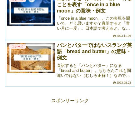
ことを表す「once in a blue
moon」の意味・例文
「once in a blue moon」。この表現を聞
いて、どう思いますか？直訳すると「青
い月に一度」。日本語で考えると、なん
となくロマンチックな雰囲気を感じます
2023.11.09
が、実はこれ、「稀なこと」を表す英語
フレーズです。▼moonを使った表現
パンとバターではないスラング英
フレーズ
▼「>>>
語「bread and butter」の意味・
例文
直訳すると「パンとバター」になる
「bread and butter」。もちろんこれも間
違いではない（むしろ正解！）なのです
が、これにはまた別の意味のスラングが
2023.08.23
あるのを知っていますか？欧米などの海
外ではパンは主食（＝なくてはならない
もの）です>>>
スポンサーリンク