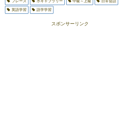
フレーズ
ボキャブラリー
中級～上級
日常会話
英語学習
語学学習
スポンサーリンク