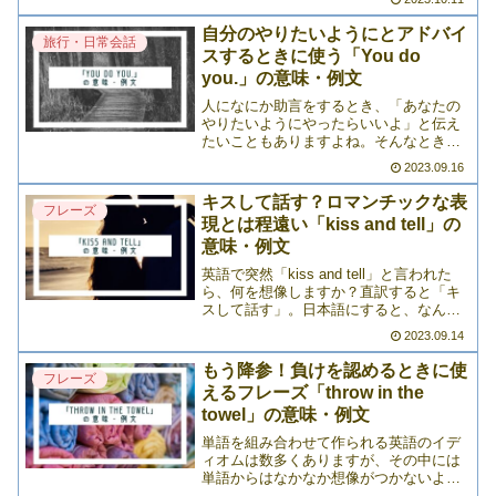
ちゃくちゃ簡単な」「朝飯前の」という
意味になります。もちろん直訳のままの
自分のやりたいようにとアドバイ
旅行・日常会話
使い方も>>>
スするときに使う「You do
you.」の意味・例文
人になにか助言をするとき、「あなたの
やりたいようにやったらいいよ」と伝え
たいこともありますよね。そんなときに
使えるのが「You do you.」というフレー
2023.09.16
ズ。直訳すると「あなたはあなたをす
る」ですが、これで「自分がやりたいよ
キスして話す？ロマンチックな表
フレーズ
うにやりなよ」>>>
現とは程遠い「kiss and tell」の
意味・例文
英語で突然「kiss and tell」と言われた
ら、何を想像しますか？直訳すると「キ
スして話す」。日本語にすると、なんと
なくロマンチックな響きを感じますよ
2023.09.14
ね。でも、実はこの「kiss and tell」には
「キスして話す」という意味以外に>>>
もう降参！負けを認めるときに使
フレーズ
えるフレーズ「throw in the
towel」の意味・例文
単語を組み合わせて作られる英語のイデ
ィオムは数多くありますが、その中には
単語からはなかなか想像がつかないよう
なものも多く見られます。そのうちのひ