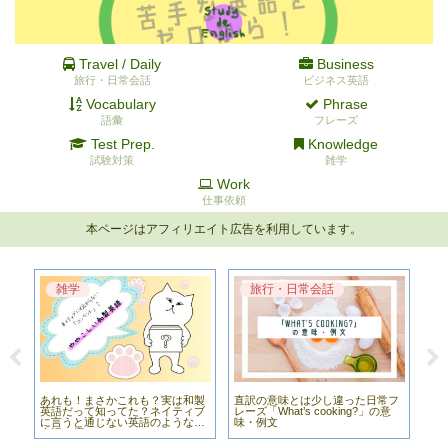
Travel / Daily
Business
旅行・日常会話
ビジネス英語
Vocabulary
Phrase
語彙
フレーズ
Test Prep.
Knowledge
試験対策
雑学
Work
仕事依頼
本ページはアフィリエイト広告を利用しています。
雑学
旅行・日常会話
ス
あれも！まさかこれも？実は和製
直訳の意味とは少し違った日常フ
超
の意
英語だって知ってた？ネイティブ
レーズ「What’s cooking?」の意
て作
に言うと通じない英語のような日
味・例文
文
本語14選