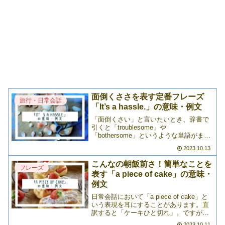
面倒くささを表す定番フレーズ
旅行・日常会話
「It’s a hassle.」の意味・例文
「面倒くさい」と言いたいとき、辞書で
引くと「troublesome」や
「bothersome」というような単語がまず
ヒットします。もちろんそれも大正解。
2023.10.13
でも、カジュアルに「面倒くさいなあ」
と伝えたいときにぴったりの表現がある
こんなの朝飯前さ！簡単なことを
んです。それが「>>>
フレーズ
表す「a piece of cake」の意味・
例文
日常会話において「a piece of cake」と
いう表現を耳にすることがあります。直
訳すると「ケーキひと切れ」。ですが、
これがイディオムとして使われると「め
2023.10.11