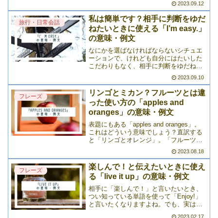
2023.09.12
とつが「throw in the towel」。直訳する
と「タオルを投げ込む」になるこちらの
私は簡単です？相手に判断をゆだ
旅行・日常会話
イデ>>>
ねたいときに使える「I’m easy.」
の意味・例文
なにかを選ばなければならないシチュエ
ーションで、けれども自分にはたいした
こだわりもなく、相手に判断をゆだねた
いときってありますよね。例えば「今な
2023.09.10
にを食べたい？」と聞かれたとき。自分
としてはなんでもいい（＝なんでも満足
リンゴとミカン？フルーツとは違
フレーズ
する）と回答したいなら「>>>
った使い方の「apples and
oranges」の意味・例文
表題にもある「apples and oranges」。
これはどういう意味でしょう？直訳する
と「リンゴとオレンジ」。「フルーツ
（果物）の話？」と思ってしまいそうで
2023.08.18
すが、実は「apples and oranges」で
「（比較することのできない）>>>
楽しんで！と伝えたいときに使え
フレーズ
る「live it up」の意味・例文
相手に「楽しんで！」と言いたいとき、
つい知っている単語を使って「Enjoy!」
と言いたくなりますよね。でも、実は他
の言い方もあるんです。それが「live it
2023.02.17