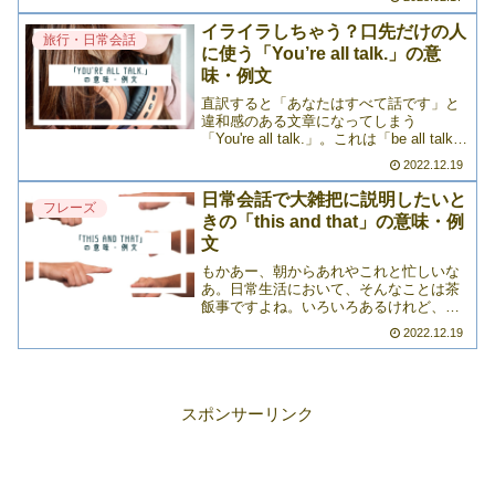
up」。日常会話の中でもよく出てくる表
現ですので、ぜひ覚えておきましょう。
イライラしちゃう？口先だけの人
(fu>>>
旅行・日常会話
に使う「You’re all talk.」の意
味・例文
直訳すると「あなたはすべて話です」と
違和感のある文章になってしまう
「You're all talk.」。これは「be all talk」
というイディオムを使った言い回しです
2022.12.19
が、意外とよく日常会話に登場します。
ただし、相手によっては失礼になる>>>
日常会話で大雑把に説明したいと
フレーズ
きの「this and that」の意味・例
文
もかあー、朝からあれやこれと忙しいな
あ。日常生活において、そんなことは茶
飯事ですよね。いろいろあるけれど、ひ
とつひとつについて言及するほどのこと
2022.12.19
ではない。そんなときはどう言えばいい
のでしょうか？「this and that」という表
現を覚え>>>
スポンサーリンク