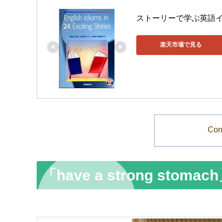
ストーリーで学ぶ英語イディオム
楽天市場で見る
Con
「have a strong stom