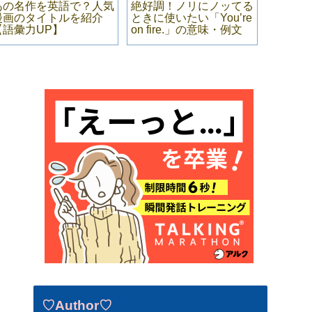
あの名作を英語で？人気
絶好調！ノリにノッてる
要チェ
漫画のタイトルを紹介
ときに使いたい「You’re
くべき
【語彙力UP】
on fire.」の意味・例文
「stu
♡Author♡