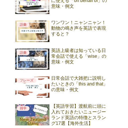
に使える「on behalf of」の
意味・例文
ワンワン！ニャンニャン！
語彙
動物の鳴き声を英語で表現
すると？
英語上級者は知っている日
語彙
常会話で使える「wise」の
意味・例文
日常会話で大雑把に説明し
フレーズ
たいときの「this and that」
の意味・例文
【英語学習】渡航前に頭に
雑学
入れておきたいニュージー
ランド英語の特徴とスラン
グ17選【海外生活】