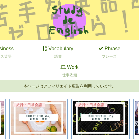
siness
Vocabulary
Phrase
ネス英語
語彙
フレーズ
Work
仕事依頼
本ページはアフィリエイト広告を利用しています。
旅行・日常会話
旅行・日常会話