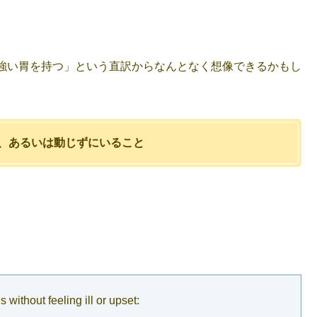
。
のひとつ。「強い胃を持つ」という直訳からなんとなく想像できるかもし
と、あるいは動じずにいること
 without feeling ill or upset: