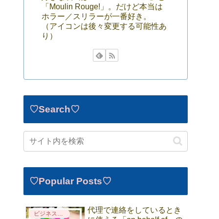
「Moulin Rouge!」。だけど本当は
ホラー／スリラーが一番好き。
（アイコンは後々変更する可能性あ
り）
♡Search♡
♡Popular Posts♡
代理で連絡をしているとき
ビジネス英語