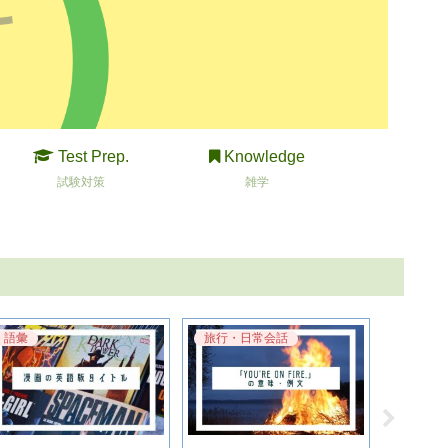
Test Prep.
Knowledge
試験対策
雑学
語彙
旅行・日常会話
語彙