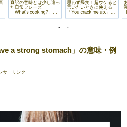
音
直訳の意味とは少し違っ
思わず爆笑！超ウケると
た日常フレーズ
言いたいときに使える
「What’s cooking?」の
「You crack me up.」の
意味・例文
意味・例文
 strong stomach」の意味・例
ンサーリンク