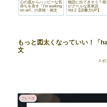
me」の違
心の底からハッピーな気
物語に出てきそう？発
「来る」
持ちを表す「I’m walking
がクールな英単語
している
on air!」の意味・例文
Vol.2【語彙力UP】
日常会
もっと図太くなっていい！「have a
文
スポ
フレーズ